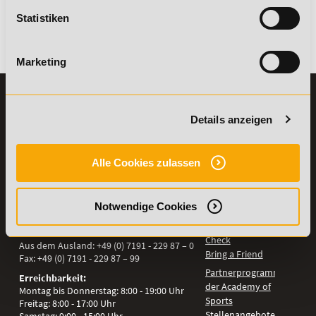
Statistiken
Es gibt keine Einträge mit diesem Anfangsbuchstaben.
Marketing
KONTAKT
INFORMATIONEN
07191-22987-0
Details anzeigen
Die Academy
Lehr- und
WhatsApp:
Lernmethoden
+49 (0) 7191 9513201
Alle Cookies zulassen
PreisFAIRsprechen
Online Campus
Academy of Sports GmbH
Notwendige Cookies
Fördermöglichkeiten
Willy-Brandt-Platz 2
71522
Backnang
Bildungsgutschein
Check
Aus dem Ausland:
+49 (0) 7191 - 229 87 – 0
Bring a Friend
Fax:
+49 (0) 7191 - 229 87 – 99
Partnerprogramm
Erreichbarkeit:
der Academy of
Montag bis Donnerstag: 8:00 - 19:00 Uhr
Sports
Freitag: 8:00 - 17:00 Uhr
Stellenangebote