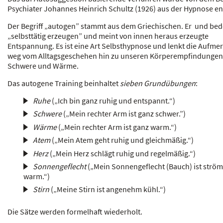
Psychiater Johannes Heinrich Schultz (1926) aus der Hypnose en
Der Begriff „autogen” stammt aus dem Griechischen. Er und bed
„selbsttätig erzeugen” und meint von innen heraus erzeugte
Entspannung. Es ist eine Art Selbsthypnose und lenkt die Aufme
weg vom Alltagsgeschehen hin zu unseren Körperempfindungen
Schwere und Wärme.
Das autogene Training beinhaltet
sieben
Grundübungen
:
Ruhe
(„Ich bin ganz ruhig und entspannt.“)
Schwere
(„Mein rechter Arm ist ganz schwer.”)
Wärme
(„Mein rechter Arm ist ganz warm.“)
Atem
(„Mein Atem geht ruhig und gleichmäßig.“)
Herz
(„Mein Herz schlägt ruhig und regelmäßig.“)
Sonnengeflecht
(„Mein Sonnengeflecht (Bauch) ist strö
warm.“)
Stirn
(„Meine Stirn ist angenehm kühl.“)
Die Sätze werden formelhaft wiederholt.