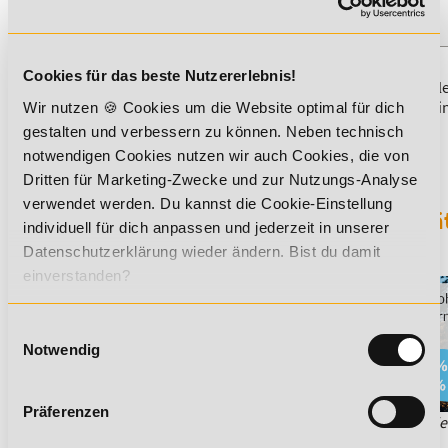
miteinander kombiniert werden.
Cookies für das beste Nutzererlebnis!
Du möchtest mehr über dieses Thema erfahren?
Dann empfehlen
eine Ausbildung zum
Stressmanagement und Burnout Coach
, 
Wir nutzen 🍪 Cookies um die Website optimal für dich
dieses Thema behandelt wird.
gestalten und verbessern zu können. Neben technisch
notwendigen Cookies nutzen wir auch Cookies, die von
Dritten für Marketing-Zwecke und zur Nutzungs-Analyse
verwendet werden. Du kannst die Cookie-Einstellung
Sichere dir jetzt 5% Lexikon-Rabatt zusä
individuell für dich anpassen und jederzeit in unserer
auf ALLE Aus- und Weiterbildungen!
Datenschutzerklärung wieder ändern. Bist du damit
einverstanden?
Einwilligungsauswahl
Notwendig
Präferenzen
*Der Rabattcode "NEUGIER5" ist mit weiteren Rabatten kombinie
informieren dich gern.