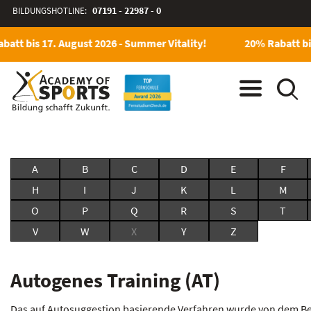
BILDUNGSHOTLINE:
07191 - 22987 - 0
batt bis 17. August 2026 - Summer Vitality!
20% Rabatt bis
A
B
C
D
E
F
H
I
J
K
L
M
O
P
Q
R
S
T
V
W
X
Y
Z
Autogenes Training (AT)
Das auf Autosuggestion basierende Verfahren wurde von dem Be