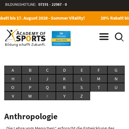
BILDUNGSHOTLINE:
07191 - 22987 - 0
att bis 17. August 2026 - Summer Vitality!
20% Rabatt bis
A
B
C
D
E
F
G
H
I
J
K
L
M
N
O
P
Q
R
S
T
U
V
W
X
Y
Z
Anthropologie
„Die Lehre vom Menschen“ erforscht die Entwicklung des