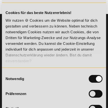
Es gibt keine Einträge mit diesem Anfangsbuchstaben.
Cookies für das beste Nutzererlebnis!
Wir nutzen 🍪 Cookies um die Website optimal für dich
KONTAKT
INFORMATIONEN
gestalten und verbessern zu können. Neben technisch
07191-22987-0
Die Academy
notwendigen Cookies nutzen wir auch Cookies, die von
Lehr- und
Dritten für Marketing-Zwecke und zur Nutzungs-Analyse
WhatsApp:
Lernmethoden
verwendet werden. Du kannst die Cookie-Einstellung
+49 (0) 7191 9513201
PreisFAIRsprechen
individuell für dich anpassen und jederzeit in unserer
Online Campus
Datenschutzerklärung wieder ändern. Bist du damit
Academy of Sports GmbH
Fördermöglichkeiten
einverstanden?
Willy-Brandt-Platz 2
71522
Backnang
Bildungsgutschein
Check
Aus dem Ausland:
+49 (0) 7191 - 229 87 – 0
Einwilligungsauswahl
Bring a Friend
Fax:
+49 (0) 7191 - 229 87 – 99
Notwendig
Partnerprogramm
Erreichbarkeit:
der Academy of
Montag bis Donnerstag: 8:00 - 19:00 Uhr
Sports
Freitag: 8:00 - 17:00 Uhr
Präferenzen
Stellenangebote
Samstag: 9:00 - 15:00 Uhr
Lexikon