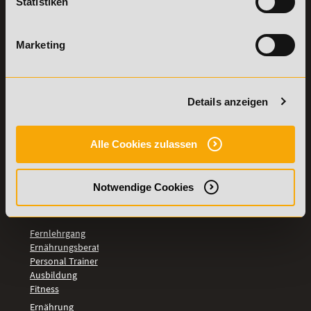
Statistiken
Details zu
Vertrag
Weiterbildungen
widerrufen
TOP-
Marketing
LEHRGÄNGE
Fitnesstrainer A-
und B-Lizenz
Details anzeigen
Fernlehrgang
Ernährungsberater
Personal Trainer
Alle Cookies zulassen
Personal Coach
werden
Mentaltrainer
Notwendige Cookies
Motivationstrainer
BILDUNGSBEREICHE
Fernlehrgang
Ernährungsberater
Personal Trainer
Ausbildung
Fitness
Ernährung