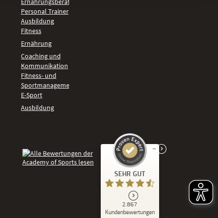
Ernährungsberater
Personal Trainer
Ausbildung
Fitness
Ernährung
Coaching und
Kommunikation
Fitness- und
Sportmanagement
E-Sport
Ausbildung
Kundenbewertungen und Erfahrungen zu
SEHR GUT
Academy of Sports
SEHR GUT
2.867
%
86
Kundenbewertungen