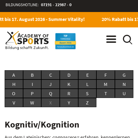
BILDUNGSHOTLINE:
07191 - 22987 - 0
 bis 17. August 2026 - Summer Vitality!
20% Rabatt bis 17
A
B
C
D
E
F
G
H
I
J
K
L
M
N
O
P
Q
R
S
T
U
V
W
X
Y
Z
Kognitiv/Kognition
Aus dem Lateinischen:
cognoscere
= erfahren, kennenlernen.