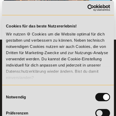
*Der Rabattcode "NEUGIER5" ist mit weiteren Rabatten
kombinierbar. Wir informieren dich gern.
Cookies für das beste Nutzererlebnis!
Es gibt keine Einträge mit diesem Anfangsbuchstaben.
Wir nutzen 🍪 Cookies um die Website optimal für dich
gestalten und verbessern zu können. Neben technisch
notwendigen Cookies nutzen wir auch Cookies, die von
KONTAKT
INFORMATIONEN
Dritten für Marketing-Zwecke und zur Nutzungs-Analyse
07191-22987-0
Die Academy
verwendet werden. Du kannst die Cookie-Einstellung
Lehr- und
individuell für dich anpassen und jederzeit in unserer
WhatsApp:
Lernmethoden
Datenschutzerklärung wieder ändern. Bist du damit
+49 (0) 7191 9513201
PreisFAIRsprechen
einverstanden?
Online Campus
Academy of Sports GmbH
Fördermöglichkeiten
Willy-Brandt-Platz 2
Einwilligungsauswahl
71522
Backnang
Bildungsgutschein
Notwendig
Check
Aus dem Ausland:
+49 (0) 7191 - 229 87 – 0
Bring a Friend
Fax:
+49 (0) 7191 - 229 87 – 99
Partnerprogramm
Präferenzen
Erreichbarkeit: