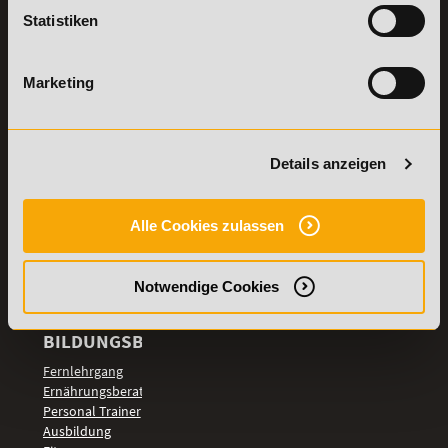
Lexikon
Statistiken
Details zu
Vertrag
Weiterbildungen
widerrufen
Marketing
TOP-
LEHRGÄNGE
Fitnesstrainer A-
Details anzeigen
und B-Lizenz
Fernlehrgang
Ernährungsberater
Alle Cookies zulassen
Personal Trainer
Personal Coach
werden
Notwendige Cookies
Mentaltrainer
Motivationstrainer
BILDUNGSBEREICHE
Fernlehrgang
Ernährungsberater
Personal Trainer
Ausbildung