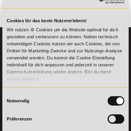
Es gibt keine Einträge mit diesem Anfangsbuchstaben.
Cookies für das beste Nutzererlebnis!
Wir nutzen 🍪 Cookies um die Website optimal für dich
gestalten und verbessern zu können. Neben technisch
KONTAKT
INFORMATIONEN
notwendigen Cookies nutzen wir auch Cookies, die von
07191-22987-0
Die Academy
Dritten für Marketing-Zwecke und zur Nutzungs-Analyse
Lehr- und
WhatsApp:
verwendet werden. Du kannst die Cookie-Einstellung
Lernmethoden
+49 (0) 7191 9513201
individuell für dich anpassen und jederzeit in unserer
PreisFAIRsprechen
Datenschutzerklärung wieder ändern. Bist du damit
Online Campus
einverstanden?
Academy of Sports GmbH
Fördermöglichkeiten
Willy-Brandt-Platz 2
71522
Backnang
Bildungsgutschein
Einwilligungsauswahl
Check
Aus dem Ausland:
+49 (0) 7191 - 229 87 – 0
Notwendig
Bring a Friend
Fax:
+49 (0) 7191 - 229 87 – 99
Partnerprogramm
Erreichbarkeit:
der Academy of
Montag bis Donnerstag: 8:00 - 19:00 Uhr
Präferenzen
Sports
Freitag: 8:00 - 17:00 Uhr
Stellenangebote
Samstag: 9:00 - 15:00 Uhr