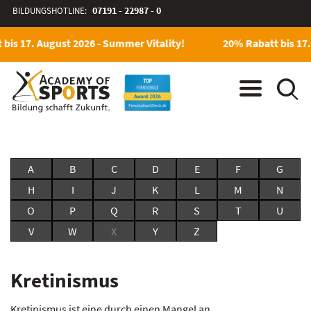
BILDUNGSHOTLINE:
07191 - 22987 - 0
bis 17. August 2026 - Summer Vitality!
20% Rabatt bis 17.
A
B
C
D
E
F
G
H
I
J
K
L
M
N
O
P
Q
R
S
T
U
V
W
X
Y
Z
Kretinismus
Kretinismus ist eine durch einen Mangel an