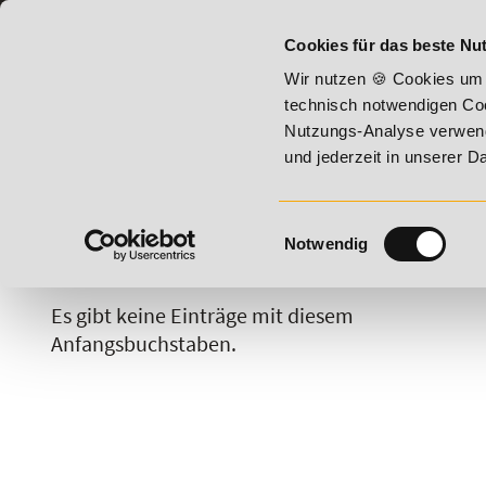
07191 - 22987 - 0
BILDUNGSHOTLINE:
Cookies für das beste Nut
mmer Vitality!
20% Rabatt bis 17. August 2026 - Summer Vi
Wir nutzen 🍪 Cookies um 
technisch notwendigen Coo
Nutzungs-Analyse verwende
und jederzeit in unserer 
Einwilligungsauswahl
Notwendig
A
B
C
D
E
F
G
H
Es gibt keine Einträge mit diesem
Anfangsbuchstaben.