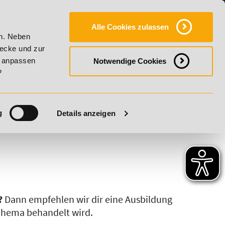
Y
SERVICE
KONTAKT
FAQ
ONLINE-CAMPUS
Alle Cookies zulassen
20% Rabatt bis 17. August 2026 - Summer Vitality!
20
en. Neben
wecke und zur
h anpassen
Notwendige Cookies
?
g
Details anzeigen
S
T
U
V
W
X
Y
Z
?
Dann empfehlen wir dir eine Ausbildung
 Thema behandelt wird.