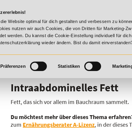
DIE ACADEM
zererlebnis!
tality!
20% Rabatt bis 17. August 2026 - Summer Vitality!
die Website optimal für dich gestalten und verbessern zu könn
kies nutzen wir auch Cookies, die von Dritten für Marketing-Z
t werden. Du kannst die Cookie-Einstellung individuell für dic
Datenschutzerklärung wieder ändern. Bist du damit einverstanden
Präferenzen
Statistiken
Marketin
I
J
K
L
M
N
O
P
Q
R
Intraabdominelles Fett
Fett, das sich vor allem im Bauchraum sammelt.
Du möchtest mehr über dieses Thema erfahren
zum
Ernährungsberater A-Lizenz
, in der dieses