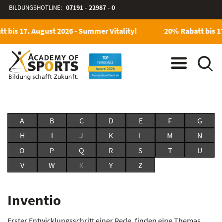
BILDUNGSHOTLINE:
07191 - 22987 - 0
t bis 17. August 2026 - Summer Vitality!
20% Rabatt bis 17
A
B
C
D
E
F
G
H
I
J
K
L
M
N
O
P
Q
R
S
T
U
V
W
X
Y
Z
Inventio
Erster Entwicklungsschritt einer Rede, finden eine Themas,