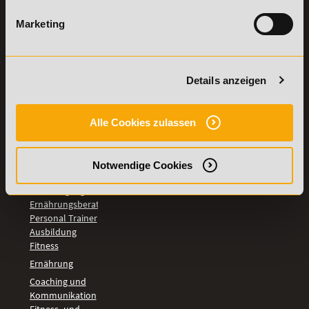
TOP-
LEHRGÄNGE
Marketing
Fitnesstrainer A-
und B-Lizenz
Fernlehrgang
Details anzeigen
Ernährungsberater
Personal Trainer
Personal Coach
Alle Cookies zulassen
werden
Mentaltrainer
Motivationstrainer
Notwendige Cookies
BILDUNGSBEREICHE
Fernlehrgang
Ernährungsberater
Personal Trainer
Ausbildung
Fitness
Ernährung
Coaching und
Kommunikation