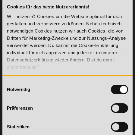
Cookies für das beste Nutzererlebnis!
KONTAKT
INFORMATIONEN
Wir nutzen 🍪 Cookies um die Website optimal für dich
07191-22987-0
Die Academy
gestalten und verbessern zu können. Neben technisch
Lehr- und
WhatsApp:
notwendigen Cookies nutzen wir auch Cookies, die von
Lernmethoden
+49 (0) 7191 9513201
Dritten für Marketing-Zwecke und zur Nutzungs-Analyse
PreisFAIRsprechen
verwendet werden. Du kannst die Cookie-Einstellung
Online Campus
individuell für dich anpassen und jederzeit in unserer
Academy of Sports GmbH
Fördermöglichkeiten
Willy-Brandt-Platz 2
Datenschutzerklärung wieder ändern. Bist du damit
71522
Backnang
Bildungsgutschein
einverstanden?
Check
Aus dem Ausland:
+49 (0) 7191 - 229 87 – 0
Bring a Friend
Fax:
+49 (0) 7191 - 229 87 – 99
Einwilligungsauswahl
Partnerprogramm
Erreichbarkeit:
Notwendig
der Academy of
Montag bis Donnerstag: 8:00 - 19:00 Uhr
Sports
Freitag: 8:00 - 17:00 Uhr
Stellenangebote
Samstag: 9:00 - 15:00 Uhr
Präferenzen
Lexikon
Details zu
Vertrag
Weiterbildungen
widerrufen
Statistiken