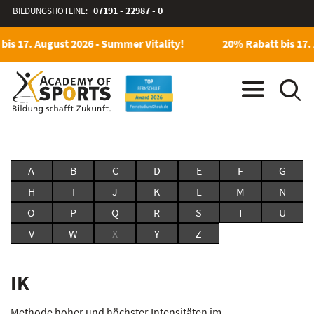
BILDUNGSHOTLINE:
07191 - 22987 - 0
bis 17. August 2026 - Summer Vitality!
20% Rabatt bis 17. 
A
B
C
D
E
F
G
H
I
J
K
L
M
N
O
P
Q
R
S
T
U
V
W
X
Y
Z
IK
Methode hoher und höchster Intensitäten im