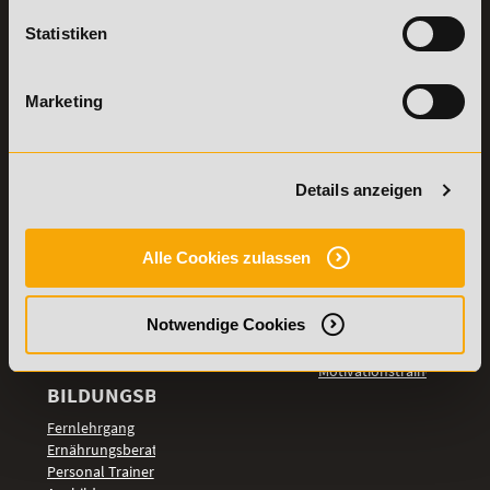
Stellenangebote
Samstag: 9:00 - 15:00 Uhr
Statistiken
Lexikon
Details zu
Vertrag
Weiterbildungen
widerrufen
Marketing
TOP-
LEHRGÄNGE
Fitnesstrainer A-
Details anzeigen
und B-Lizenz
Fernlehrgang
Ernährungsberater
Alle Cookies zulassen
Personal Trainer
Personal Coach
Notwendige Cookies
werden
Mentaltrainer
Motivationstrainer
BILDUNGSBEREICHE
Fernlehrgang
Ernährungsberater
Personal Trainer