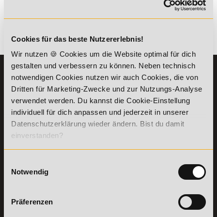
kombinierbar. Wir informieren dich gern.
Es gibt keine Einträge mit diesem Anfangsbuchstaben.
Cookies für das beste Nutzererlebnis!
Wir nutzen 🍪 Cookies um die Website optimal für dich
gestalten und verbessern zu können. Neben technisch
KONTAKT
INFORMATIONEN
notwendigen Cookies nutzen wir auch Cookies, die von
07191-22987-0
Dritten für Marketing-Zwecke und zur Nutzungs-Analyse
Die Academy
verwendet werden. Du kannst die Cookie-Einstellung
Lehr- und
WhatsApp:
Lernmethoden
individuell für dich anpassen und jederzeit in unserer
+49 (0) 7191 9513201
PreisFAIRsprechen
Datenschutzerklärung wieder ändern. Bist du damit
Online Campus
einverstanden?
Academy of Sports GmbH
Fördermöglichkeiten
Willy-Brandt-Platz 2
71522
Backnang
Bildungsgutschein
Einwilligungsauswahl
Check
Notwendig
Aus dem Ausland:
+49 (0) 7191 - 229 87 – 0
Bring a Friend
Fax:
+49 (0) 7191 - 229 87 – 99
Partnerprogramm
Erreichbarkeit:
der Academy of
Präferenzen
Montag bis Donnerstag: 8:00 - 19:00 Uhr
Sports
Freitag: 8:00 - 17:00 Uhr