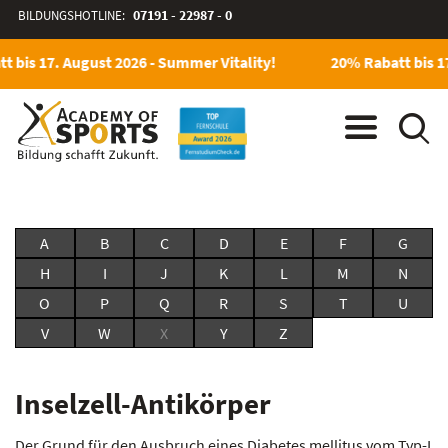
BILDUNGSHOTLINE:
07191 - 22987 - 0
t bis 17. August 2026 - Summer Vitality!
20% Rabatt bis 17
A
B
C
D
E
F
G
H
I
J
K
L
M
N
O
P
Q
R
S
T
U
V
W
X
Y
Z
Inselzell-Antikörper
Der Grund für den Ausbruch eines Diabetes mellitus vom Typ-I