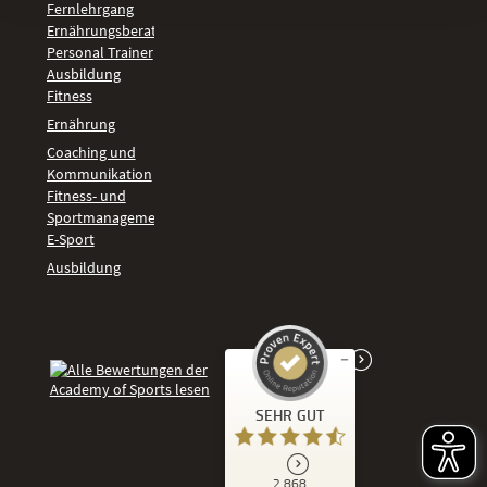
Fernlehrgang
Ernährungsberater
Personal Trainer
Ausbildung
Fitness
Ernährung
Coaching und
Kommunikation
Fitness- und
Sportmanagement
E-Sport
Ausbildung
Kundenbewertungen und Erfahrungen zu
SEHR GUT
Academy of Sports
SEHR GUT
2.868