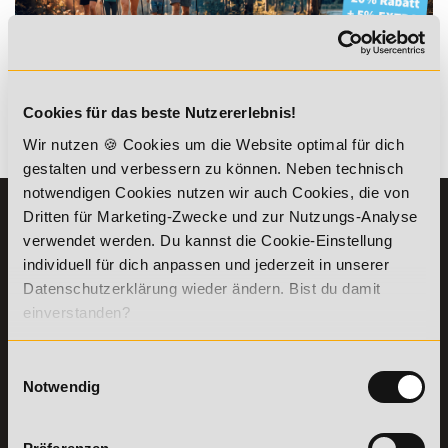
*Der Rabattcode "NEUGIER5" ist mit weiteren Rabatten
kombinierbar. Wir informieren dich gern.
Cookies für das beste Nutzererlebnis!
Es gibt keine Einträge mit diesem Anfangsbuchstaben.
Wir nutzen 🍪 Cookies um die Website optimal für dich
gestalten und verbessern zu können. Neben technisch
notwendigen Cookies nutzen wir auch Cookies, die von
Dritten für Marketing-Zwecke und zur Nutzungs-Analyse
KONTAKT
INFORMATIONEN
verwendet werden. Du kannst die Cookie-Einstellung
07191-22987-0
Die Academy
individuell für dich anpassen und jederzeit in unserer
Lehr- und
WhatsApp:
Datenschutzerklärung wieder ändern. Bist du damit
Lernmethoden
+49 (0) 7191 9513201
einverstanden?
PreisFAIRsprechen
Online Campus
Academy of Sports GmbH
Einwilligungsauswahl
Fördermöglichkeiten
Willy-Brandt-Platz 2
Notwendig
71522
Backnang
Bildungsgutschein
Check
Aus dem Ausland:
+49 (0) 7191 - 229 87 – 0
Bring a Friend
Fax:
+49 (0) 7191 - 229 87 – 99