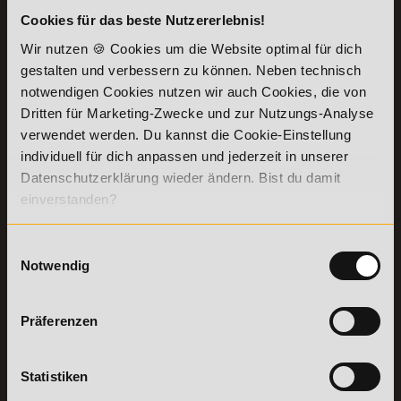
Cookies für das beste Nutzererlebnis!
KONTAKT
INFORMATIONEN
Wir nutzen 🍪 Cookies um die Website optimal für dich
07191-22987-0
Die Academy
gestalten und verbessern zu können. Neben technisch
Lehr- und
WhatsApp:
notwendigen Cookies nutzen wir auch Cookies, die von
Lernmethoden
+49 (0) 7191 9513201
Dritten für Marketing-Zwecke und zur Nutzungs-Analyse
PreisFAIRsprechen
verwendet werden. Du kannst die Cookie-Einstellung
Online Campus
individuell für dich anpassen und jederzeit in unserer
Academy of Sports GmbH
Fördermöglichkeiten
Willy-Brandt-Platz 2
Datenschutzerklärung wieder ändern. Bist du damit
71522
Backnang
Bildungsgutschein
einverstanden?
Check
Aus dem Ausland:
+49 (0) 7191 - 229 87 – 0
Bring a Friend
Fax:
+49 (0) 7191 - 229 87 – 99
Einwilligungsauswahl
Partnerprogramm
Erreichbarkeit:
Notwendig
der Academy of
Montag bis Donnerstag: 8:00 - 19:00 Uhr
Sports
Freitag: 8:00 - 17:00 Uhr
Stellenangebote
Samstag: 9:00 - 15:00 Uhr
Präferenzen
Lexikon
Details zu
Vertrag
Weiterbildungen
widerrufen
Statistiken