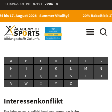
BILDUNGSHOTLINE:
07191 - 22987 - 0
 bis 17. August 2026 - Summer Vitality!
20% Rabatt bis 17
A
B
C
D
E
F
G
H
I
J
K
L
M
N
O
P
Q
R
S
T
U
V
W
X
Y
Z
Interessenkonflikt
Ein Interessenkonflikt liegt vor, wenn sich die