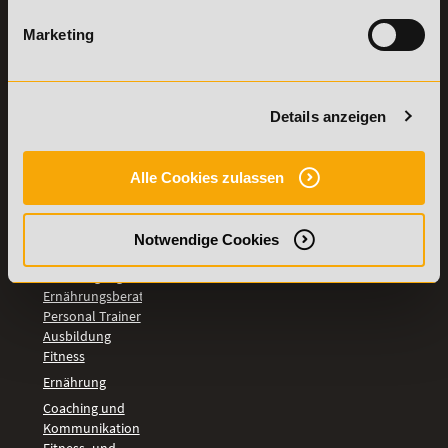
TOP-
LEHRGÄNGE
Marketing
Fitnesstrainer A-
und B-Lizenz
Fernlehrgang
Details anzeigen
Ernährungsberater
Personal Trainer
Personal Coach
Alle Cookies zulassen
werden
Mentaltrainer
Motivationstrainer
Notwendige Cookies
BILDUNGSBEREICHE
Fernlehrgang
Ernährungsberater
Personal Trainer
Ausbildung
Fitness
Ernährung
Coaching und
Kommunikation