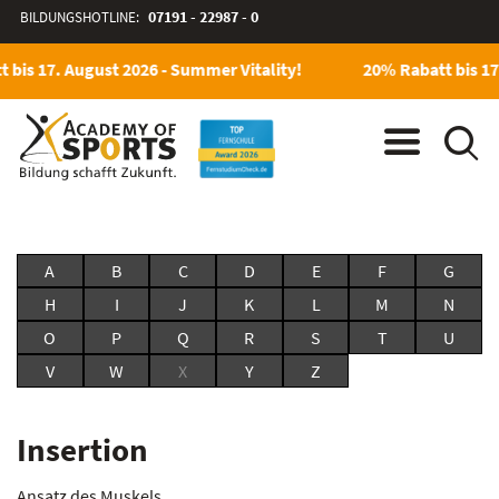
BILDUNGSHOTLINE:
07191 - 22987 - 0
 bis 17. August 2026 - Summer Vitality!
20% Rabatt bis 17
A
B
C
D
E
F
G
H
I
J
K
L
M
N
O
P
Q
R
S
T
U
V
W
X
Y
Z
Insertion
Ansatz des Muskels