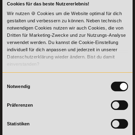
Cookies für das beste Nutzererlebnis!
KONTAKT
INFORMATIONEN
07191-22987-0
Wir nutzen 🍪 Cookies um die Website optimal für dich
Die Academy
gestalten und verbessern zu können. Neben technisch
Lehr- und
WhatsApp:
notwendigen Cookies nutzen wir auch Cookies, die von
Lernmethoden
+49 (0) 7191 9513201
PreisFAIRsprechen
Dritten für Marketing-Zwecke und zur Nutzungs-Analyse
verwendet werden. Du kannst die Cookie-Einstellung
Online Campus
Academy of Sports GmbH
individuell für dich anpassen und jederzeit in unserer
Fördermöglichkeiten
Willy-Brandt-Platz 2
Datenschutzerklärung wieder ändern. Bist du damit
71522
Backnang
Bildungsgutschein
einverstanden?
Check
Aus dem Ausland:
+49 (0) 7191 - 229 87 – 0
Bring a Friend
Fax:
+49 (0) 7191 - 229 87 – 99
Partnerprogramm
Einwilligungsauswahl
Erreichbarkeit:
der Academy of
Montag bis Donnerstag: 8:00 - 19:00 Uhr
Notwendig
Sports
Freitag: 8:00 - 17:00 Uhr
Stellenangebote
Samstag: 9:00 - 15:00 Uhr
Lexikon
Präferenzen
Details zu
Vertrag
Weiterbildungen
widerrufen
Statistiken
TOP-