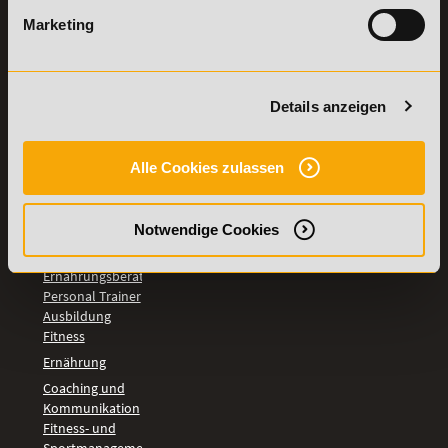
LEHRGÄNGE
Marketing
Fitnesstrainer A-
und B-Lizenz
Fernlehrgang
Ernährungsberater
Details anzeigen
Personal Trainer
Personal Coach
werden
Alle Cookies zulassen
Mentaltrainer
Motivationstrainer
BILDUNGSBEREICHE
Notwendige Cookies
Fernlehrgang
Ernährungsberater
Personal Trainer
Ausbildung
Fitness
Ernährung
Coaching und
Kommunikation
Fitness- und