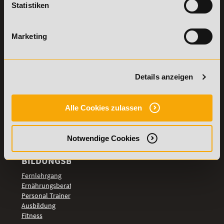
Statistiken
Details zu
Vertrag
Weiterbildungen
widerrufen
Marketing
TOP-
LEHRGÄNGE
Fitnesstrainer A-
und B-Lizenz
Details anzeigen
Fernlehrgang
Ernährungsberater
Personal Trainer
Alle Cookies zulassen
Personal Coach
werden
Notwendige Cookies
Mentaltrainer
Motivationstrainer
BILDUNGSBEREICHE
Fernlehrgang
Ernährungsberater
Personal Trainer
Ausbildung
Fitness