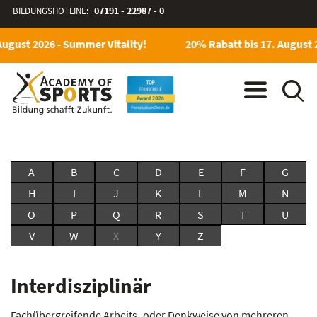
BILDUNGSHOTLINE:
07191 - 22987 - 0
August 2026 - Summer Vitality!
20% Rabatt bis 17. August 
A
B
C
D
E
F
G
H
I
J
K
L
M
N
O
P
Q
R
S
T
U
V
W
X
Y
Z
Interdisziplinär
Fachübergreifende Arbeits- oder Denkweise von mehreren