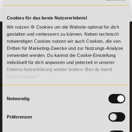
Es gibt keine Einträge mit diesem Anfangsbuchstaben.
Cookies für das beste Nutzererlebnis!
Wir nutzen 🍪 Cookies um die Website optimal für dich
KONTAKT
INFORMATIONEN
gestalten und verbessern zu können. Neben technisch
07191-22987-0
notwendigen Cookies nutzen wir auch Cookies, die von
Die Academy
Dritten für Marketing-Zwecke und zur Nutzungs-Analyse
Lehr- und
WhatsApp:
verwendet werden. Du kannst die Cookie-Einstellung
Lernmethoden
+49 (0) 7191 9513201
PreisFAIRsprechen
individuell für dich anpassen und jederzeit in unserer
Datenschutzerklärung wieder ändern. Bist du damit
Online Campus
Academy of Sports GmbH
einverstanden?
Fördermöglichkeiten
Willy-Brandt-Platz 2
71522
Backnang
Bildungsgutschein
Check
Einwilligungsauswahl
Aus dem Ausland:
+49 (0) 7191 - 229 87 – 0
Bring a Friend
Notwendig
Fax:
+49 (0) 7191 - 229 87 – 99
Partnerprogramm
Erreichbarkeit:
der Academy of
Montag bis Donnerstag: 8:00 - 19:00 Uhr
Sports
Präferenzen
Freitag: 8:00 - 17:00 Uhr
Stellenangebote
Samstag: 9:00 - 15:00 Uhr
Lexikon