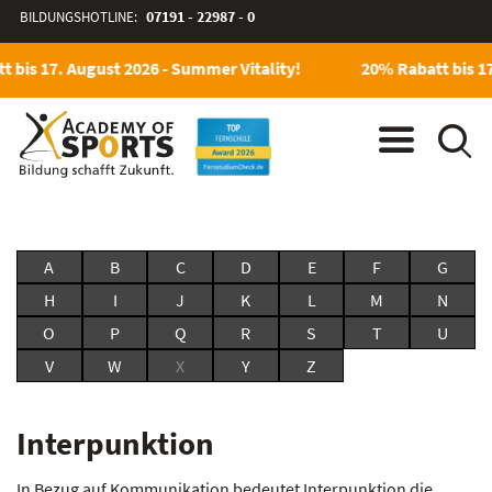
BILDUNGSHOTLINE:
07191 - 22987 - 0
 bis 17. August 2026 - Summer Vitality!
20% Rabatt bis 17
A
B
C
D
E
F
G
H
I
J
K
L
M
N
O
P
Q
R
S
T
U
V
W
X
Y
Z
Interpunktion
In Bezug auf Kommunikation bedeutet Interpunktion die