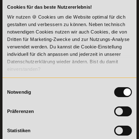
Cookies für das beste Nutzererlebnis!
KONTAKT
INFORMATIONEN
Wir nutzen 🍪 Cookies um die Website optimal für dich
07191-22987-0
Die Academy
gestalten und verbessern zu können. Neben technisch
Lehr- und
WhatsApp:
notwendigen Cookies nutzen wir auch Cookies, die von
Lernmethoden
+49 (0) 7191 9513201
Dritten für Marketing-Zwecke und zur Nutzungs-Analyse
PreisFAIRsprechen
verwendet werden. Du kannst die Cookie-Einstellung
Online Campus
individuell für dich anpassen und jederzeit in unserer
Academy of Sports GmbH
Fördermöglichkeiten
Willy-Brandt-Platz 2
Datenschutzerklärung wieder ändern. Bist du damit
71522
Backnang
Bildungsgutschein
einverstanden?
Check
Aus dem Ausland:
+49 (0) 7191 - 229 87 – 0
Bring a Friend
Fax:
+49 (0) 7191 - 229 87 – 99
Einwilligungsauswahl
Partnerprogramm
Erreichbarkeit:
Notwendig
der Academy of
Montag bis Donnerstag: 8:00 - 19:00 Uhr
Sports
Freitag: 8:00 - 17:00 Uhr
Stellenangebote
Samstag: 9:00 - 15:00 Uhr
Präferenzen
Lexikon
Details zu
Vertrag
Weiterbildungen
widerrufen
Statistiken