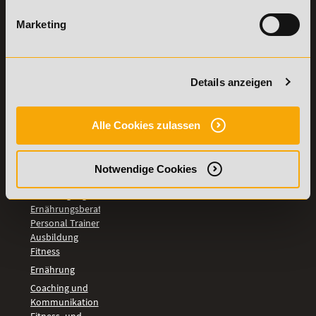
TOP-
LEHRGÄNGE
Marketing
Fitnesstrainer A-
und B-Lizenz
Fernlehrgang
Details anzeigen
Ernährungsberater
Personal Trainer
Personal Coach
Alle Cookies zulassen
werden
Mentaltrainer
Motivationstrainer
Notwendige Cookies
BILDUNGSBEREICHE
Fernlehrgang
Ernährungsberater
Personal Trainer
Ausbildung
Fitness
Ernährung
Coaching und
Kommunikation