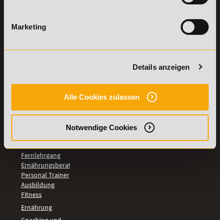
Weiterbildungen
widerrufen
TOP-
Marketing
LEHRGÄNGE
Fitnesstrainer A-
und B-Lizenz
Details anzeigen
Fernlehrgang
Ernährungsberater
Personal Trainer
Alle Cookies zulassen
Personal Coach
werden
Mentaltrainer
Notwendige Cookies
Motivationstrainer
BILDUNGSBEREICHE
Fernlehrgang
Ernährungsberater
Personal Trainer
Ausbildung
Fitness
Ernährung