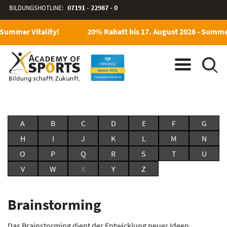
BILDUNGSHOTLINE:
07191 - 22987 - 0
 Summer Vitality!
20% Rabatt bis 17. August 2026 - Summer
A
B
C
D
E
F
G
H
I
J
K
L
M
N
O
P
Q
R
S
T
U
V
W
X
Y
Z
Brainstorming
Das Brainstorming dient der Entwicklung neuer Ideen