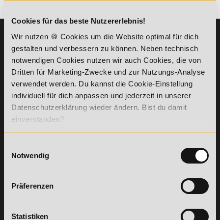
Es gibt keine Einträge mit diesem Anfangsbuchstaben.
Cookies für das beste Nutzererlebnis!
Wir nutzen 🍪 Cookies um die Website optimal für dich
KONTAKT
INFORMATIONEN
gestalten und verbessern zu können. Neben technisch
07191-22987-0
Die Academy
notwendigen Cookies nutzen wir auch Cookies, die von
Lehr- und
WhatsApp:
Dritten für Marketing-Zwecke und zur Nutzungs-Analyse
Lernmethoden
+49 (0) 7191 9513201
verwendet werden. Du kannst die Cookie-Einstellung
PreisFAIRsprechen
individuell für dich anpassen und jederzeit in unserer
Online Campus
Academy of Sports GmbH
Datenschutzerklärung wieder ändern. Bist du damit
Fördermöglichkeiten
Willy-Brandt-Platz 2
einverstanden?
71522
Backnang
Bildungsgutschein
Check
Aus dem Ausland:
+49 (0) 7191 - 229 87 – 0
Bring a Friend
Einwilligungsauswahl
Fax:
+49 (0) 7191 - 229 87 – 99
Notwendig
Partnerprogramm
Erreichbarkeit:
der Academy of
Montag bis Donnerstag: 8:00 - 19:00 Uhr
Sports
Freitag: 8:00 - 17:00 Uhr
Präferenzen
Stellenangebote
Samstag: 9:00 - 15:00 Uhr
Lexikon
Details zu
Vertrag
Statistiken