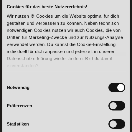
Cookies für das beste Nutzererlebnis!
KONTAKT
INFORMATIONEN
Wir nutzen 🍪 Cookies um die Website optimal für dich
07191-22987-0
Die Academy
gestalten und verbessern zu können. Neben technisch
Lehr- und
WhatsApp:
notwendigen Cookies nutzen wir auch Cookies, die von
Lernmethoden
+49 (0) 7191 9513201
Dritten für Marketing-Zwecke und zur Nutzungs-Analyse
PreisFAIRsprechen
verwendet werden. Du kannst die Cookie-Einstellung
Online Campus
individuell für dich anpassen und jederzeit in unserer
Academy of Sports GmbH
Fördermöglichkeiten
Willy-Brandt-Platz 2
Datenschutzerklärung wieder ändern. Bist du damit
71522
Backnang
Bildungsgutschein
einverstanden?
Check
Aus dem Ausland:
+49 (0) 7191 - 229 87 – 0
Bring a Friend
Fax:
+49 (0) 7191 - 229 87 – 99
Einwilligungsauswahl
Partnerprogramm
Erreichbarkeit:
Notwendig
der Academy of
Montag bis Donnerstag: 8:00 - 19:00 Uhr
Sports
Freitag: 8:00 - 17:00 Uhr
Stellenangebote
Samstag: 9:00 - 15:00 Uhr
Präferenzen
Lexikon
Details zu
Vertrag
Weiterbildungen
widerrufen
Statistiken