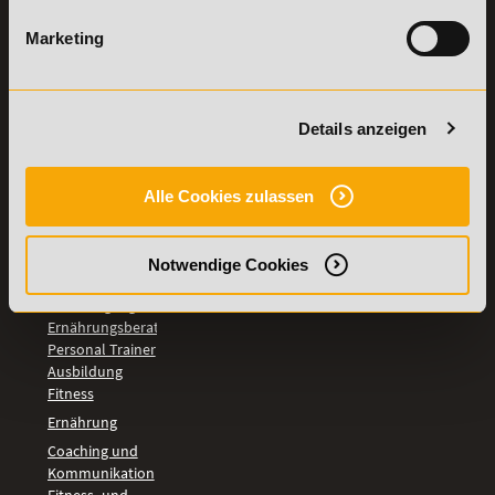
TOP-
LEHRGÄNGE
Marketing
Fitnesstrainer A-
und B-Lizenz
Fernlehrgang
Details anzeigen
Ernährungsberater
Personal Trainer
Personal Coach
Alle Cookies zulassen
werden
Mentaltrainer
Motivationstrainer
Notwendige Cookies
BILDUNGSBEREICHE
Fernlehrgang
Ernährungsberater
Personal Trainer
Ausbildung
Fitness
Ernährung
Coaching und
Kommunikation