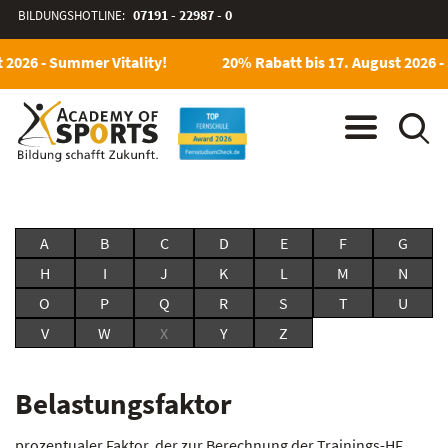
BILDUNGSHOTLINE:
07191 - 22987 - 0
 2026 - Summer Vitality!
20% Rabatt bis 17. August 2026 -
A
B
C
D
E
F
G
H
I
J
K
L
M
N
O
P
Q
R
S
T
U
V
W
X
Y
Z
Belastungsfaktor
prozentualer Faktor, der zur Berechnung der Trainings-HF