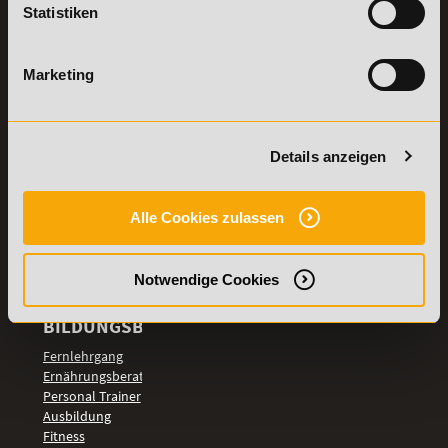
Statistiken
Details zu
Vertrag
Weiterbildungen
widerrufen
Marketing
TOP-
LEHRGÄNGE
Fitnesstrainer A-
Details anzeigen
und B-Lizenz
Fernlehrgang
Ernährungsberater
Alle Cookies zulassen
Personal Trainer
Personal Coach
werden
Notwendige Cookies
Mentaltrainer
Motivationstrainer
BILDUNGSBEREICHE
Fernlehrgang
Ernährungsberater
Personal Trainer
Ausbildung
Fitness