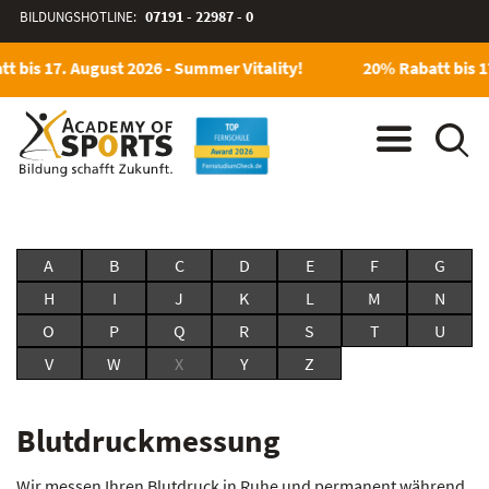
BILDUNGSHOTLINE:
07191 - 22987 - 0
t bis 17. August 2026 - Summer Vitality!
20% Rabatt bis 1
A
B
C
D
E
F
G
H
I
J
K
L
M
N
O
P
Q
R
S
T
U
V
W
X
Y
Z
Blutdruckmessung
Wir messen Ihren Blutdruck in Ruhe und permanent während