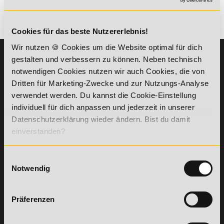
Es gibt keine Einträge mit diesem Anfangsbuchstaben.
Cookies für das beste Nutzererlebnis!
Wir nutzen 🍪 Cookies um die Website optimal für dich
KONTAKT
INFORMATIONEN
gestalten und verbessern zu können. Neben technisch
07191-22987-0
notwendigen Cookies nutzen wir auch Cookies, die von
Die Academy
Dritten für Marketing-Zwecke und zur Nutzungs-Analyse
Lehr- und
WhatsApp:
verwendet werden. Du kannst die Cookie-Einstellung
Lernmethoden
+49 (0) 7191 9513201
individuell für dich anpassen und jederzeit in unserer
PreisFAIRsprechen
Datenschutzerklärung wieder ändern. Bist du damit
Online Campus
Academy of Sports GmbH
einverstanden?
Fördermöglichkeiten
Willy-Brandt-Platz 2
71522
Backnang
Bildungsgutschein
Check
Einwilligungsauswahl
Aus dem Ausland:
+49 (0) 7191 - 229 87 – 0
Bring a Friend
Notwendig
Fax:
+49 (0) 7191 - 229 87 – 99
Partnerprogramm
Erreichbarkeit:
der Academy of
Montag bis Donnerstag: 8:00 - 19:00 Uhr
Präferenzen
Sports
Freitag: 8:00 - 17:00 Uhr
Stellenangebote
Samstag: 9:00 - 15:00 Uhr
Lexikon