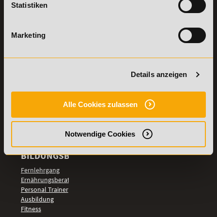
Statistiken
Details zu
Vertrag
Weiterbildungen
widerrufen
Marketing
TOP-
LEHRGÄNGE
Fitnesstrainer A-
und B-Lizenz
Details anzeigen
Fernlehrgang
Ernährungsberater
Personal Trainer
Alle Cookies zulassen
Personal Coach
werden
Notwendige Cookies
Mentaltrainer
Motivationstrainer
BILDUNGSBEREICHE
Fernlehrgang
Ernährungsberater
Personal Trainer
Ausbildung
Fitness