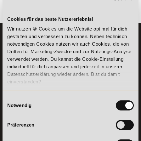
Es gibt keine Einträge mit diesem Anfangsbuchstaben.
Cookies für das beste Nutzererlebnis!
Wir nutzen 🍪 Cookies um die Website optimal für dich
KONTAKT
INFORMATIONEN
gestalten und verbessern zu können. Neben technisch
07191-22987-0
notwendigen Cookies nutzen wir auch Cookies, die von
Die Academy
Dritten für Marketing-Zwecke und zur Nutzungs-Analyse
Lehr- und
WhatsApp:
verwendet werden. Du kannst die Cookie-Einstellung
Lernmethoden
+49 (0) 7191 9513201
PreisFAIRsprechen
individuell für dich anpassen und jederzeit in unserer
Datenschutzerklärung wieder ändern. Bist du damit
Online Campus
Academy of Sports GmbH
einverstanden?
Fördermöglichkeiten
Willy-Brandt-Platz 2
71522
Backnang
Bildungsgutschein
Check
Einwilligungsauswahl
Aus dem Ausland:
+49 (0) 7191 - 229 87 – 0
Bring a Friend
Notwendig
Fax:
+49 (0) 7191 - 229 87 – 99
Partnerprogramm
Erreichbarkeit:
der Academy of
Montag bis Donnerstag: 8:00 - 19:00 Uhr
Sports
Präferenzen
Freitag: 8:00 - 17:00 Uhr
Stellenangebote
Samstag: 9:00 - 15:00 Uhr
Lexikon