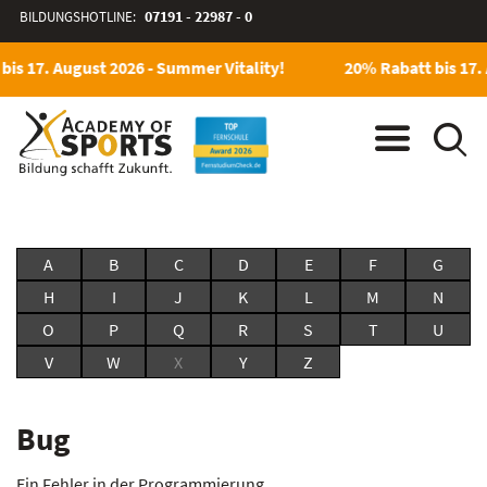
BILDUNGSHOTLINE:
07191 - 22987 - 0
bis 17. August 2026 - Summer Vitality!
20% Rabatt bis 17. 
A
B
C
D
E
F
G
H
I
J
K
L
M
N
O
P
Q
R
S
T
U
V
W
X
Y
Z
Bug
Ein Fehler in der Programmierung.