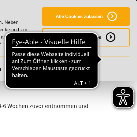
Y
SERVICE
KONTAKT
FAQ
ONLINE-CAMPUS
Alle Cookies zulassen
ty!
20% Rabatt bis 17. August 2026 - Summer Vitality!
en. Neben
wecke und zur
h anpassen
Notwendige Cookies
?
g
Details anzeigen
S
T
U
V
W
X
Y
Z
n 4-6 Wochen zuvor entnommen und