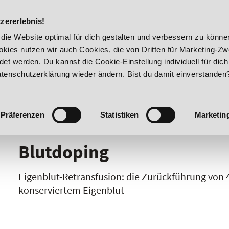
DIE ACADEM
zererlebnis!
r Vitality!
20% Rabatt bis 17. August 2026 - Summer Vitali
die Website optimal für dich gestalten und verbessern zu könn
kies nutzen wir auch Cookies, die von Dritten für Marketing-Z
t werden. Du kannst die Cookie-Einstellung individuell für dic
Datenschutzerklärung wieder ändern. Bist du damit einverstanden
Präferenzen
Statistiken
Marketin
I
J
K
L
M
N
O
P
Q
R
Blutdoping
Eigenblut-Retransfusion: die Zurückführung vo
konserviertem Eigenblut