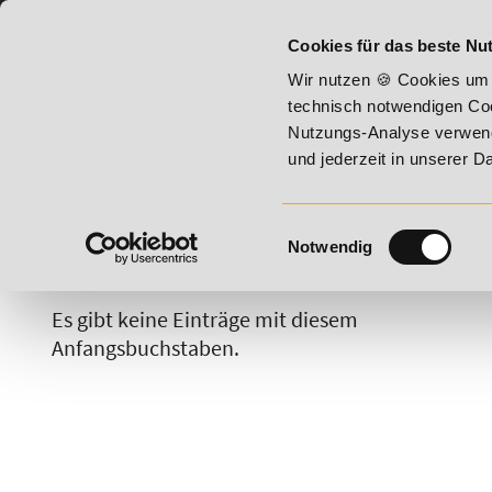
07191 - 22987 - 0
BILDUNGSHOTLINE:
Cookies für das beste Nut
- Summer Vitality!
20% Rabatt bis 17. August 2026 - Summe
Wir nutzen 🍪 Cookies um 
technisch notwendigen Coo
Nutzungs-Analyse verwende
und jederzeit in unserer 
Einwilligungsauswahl
Notwendig
A
B
C
D
E
F
G
H
Es gibt keine Einträge mit diesem
Anfangsbuchstaben.