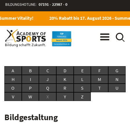
BILDUNGSHOTLINE:
07191 - 22987 - 0
 Summer Vitality!
20% Rabatt bis 17. August 2026 - Summer 
A
B
C
D
E
F
G
H
I
J
K
L
M
N
O
P
Q
R
S
T
U
V
W
X
Y
Z
Bildgestaltung