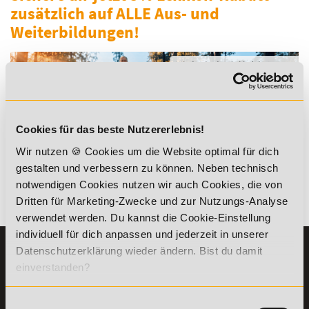
zusätzlich auf ALLE Aus- und
Weiterbildungen!
Cookies für das beste Nutzererlebnis!
*Der Rabattcode "NEUGIER5" ist mit weiteren Rabatten
kombinierbar. Wir informieren dich gern.
Wir nutzen 🍪 Cookies um die Website optimal für dich
gestalten und verbessern zu können. Neben technisch
notwendigen Cookies nutzen wir auch Cookies, die von
Dritten für Marketing-Zwecke und zur Nutzungs-Analyse
Es gibt keine Einträge mit diesem Anfangsbuchstaben.
verwendet werden. Du kannst die Cookie-Einstellung
individuell für dich anpassen und jederzeit in unserer
Datenschutzerklärung wieder ändern. Bist du damit
KONTAKT
INFORMATIONEN
einverstanden?
07191-22987-0
Die Academy
Lehr- und
WhatsApp:
Einwilligungsauswahl
Lernmethoden