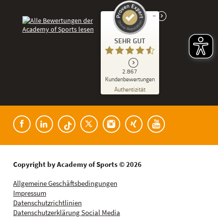
Kundenbewertungen und Erfahrungen zu
SEHR GUT
Academy of Sports
SEHR GUT
2.867
%
86
Kundenbewertungen
Empfehlungen auf
Authentizität
ProvenExpert.com
5,00
/
4,53
Kundenbewertungen der Academy of Spor
182
2.685
Bewertungen auf
8
Bewertungen von
ProvenExpert.com
anderen Quellen
Blick aufs ProvenExpert-Profil werfen
Copyright by Academy of Sports © 2026
08.08.2026
Allgemeine Geschäftsbedingungen
Impressum
Datenschutzrichtlinien
Datenschutzerklärung Social Media