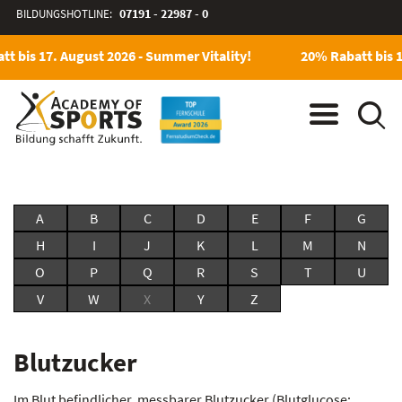
BILDUNGSHOTLINE:
07191 - 22987 - 0
t bis 17. August 2026 - Summer Vitality!
20% Rabatt bis 1
A
B
C
D
E
F
G
H
I
J
K
L
M
N
O
P
Q
R
S
T
U
V
W
X
Y
Z
Blutzucker
Im Blut befindlicher, messbarer Blutzucker (Blutglucose: