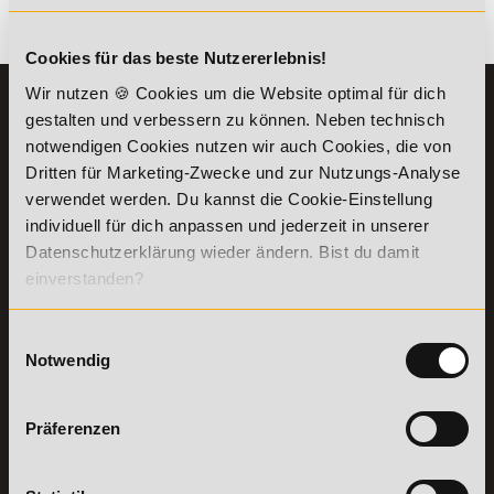
Es gibt keine Einträge mit diesem Anfangsbuchstaben.
Cookies für das beste Nutzererlebnis!
Wir nutzen 🍪 Cookies um die Website optimal für dich
KONTAKT
INFORMATIONEN
gestalten und verbessern zu können. Neben technisch
07191-22987-0
Die Academy
notwendigen Cookies nutzen wir auch Cookies, die von
Lehr- und
Dritten für Marketing-Zwecke und zur Nutzungs-Analyse
WhatsApp:
Lernmethoden
verwendet werden. Du kannst die Cookie-Einstellung
+49 (0) 7191 9513201
PreisFAIRsprechen
individuell für dich anpassen und jederzeit in unserer
Online Campus
Datenschutzerklärung wieder ändern. Bist du damit
Academy of Sports GmbH
Fördermöglichkeiten
einverstanden?
Willy-Brandt-Platz 2
71522
Backnang
Bildungsgutschein
Check
Aus dem Ausland:
+49 (0) 7191 - 229 87 – 0
Einwilligungsauswahl
Bring a Friend
Fax:
+49 (0) 7191 - 229 87 – 99
Notwendig
Partnerprogramm
Erreichbarkeit:
der Academy of
Montag bis Donnerstag: 8:00 - 19:00 Uhr
Sports
Freitag: 8:00 - 17:00 Uhr
Präferenzen
Stellenangebote
Samstag: 9:00 - 15:00 Uhr
Lexikon