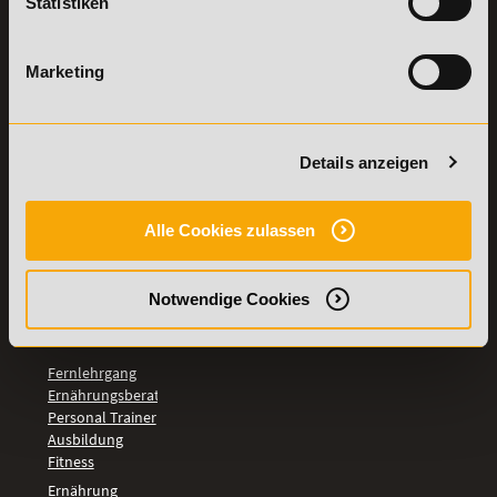
Statistiken
Details zu
Vertrag
Weiterbildungen
widerrufen
TOP-
Marketing
LEHRGÄNGE
Fitnesstrainer A-
und B-Lizenz
Details anzeigen
Fernlehrgang
Ernährungsberater
Personal Trainer
Alle Cookies zulassen
Personal Coach
werden
Mentaltrainer
Notwendige Cookies
Motivationstrainer
BILDUNGSBEREICHE
Fernlehrgang
Ernährungsberater
Personal Trainer
Ausbildung
Fitness
Ernährung