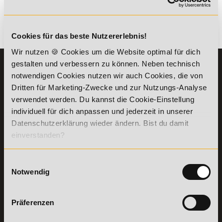
Es gibt keine Einträge mit diesem Anfangsbuchstaben.
Cookies für das beste Nutzererlebnis!
Wir nutzen 🍪 Cookies um die Website optimal für dich
gestalten und verbessern zu können. Neben technisch
KONTAKT
INFORMATIONEN
notwendigen Cookies nutzen wir auch Cookies, die von
07191-22987-0
Die Academy
Dritten für Marketing-Zwecke und zur Nutzungs-Analyse
Lehr- und
WhatsApp:
verwendet werden. Du kannst die Cookie-Einstellung
Lernmethoden
+49 (0) 7191 9513201
individuell für dich anpassen und jederzeit in unserer
PreisFAIRsprechen
Datenschutzerklärung wieder ändern. Bist du damit
Online Campus
einverstanden?
Academy of Sports GmbH
Fördermöglichkeiten
Willy-Brandt-Platz 2
71522
Backnang
Bildungsgutschein
Einwilligungsauswahl
Check
Aus dem Ausland:
+49 (0) 7191 - 229 87 – 0
Notwendig
Bring a Friend
Fax:
+49 (0) 7191 - 229 87 – 99
Partnerprogramm
Erreichbarkeit:
der Academy of
Montag bis Donnerstag: 8:00 - 19:00 Uhr
Präferenzen
Sports
Freitag: 8:00 - 17:00 Uhr
Stellenangebote
Samstag: 9:00 - 15:00 Uhr