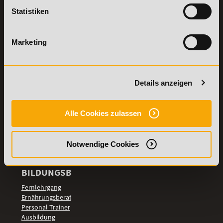
Lexikon
Statistiken
Details zu
Vertrag
Weiterbildungen
widerrufen
Marketing
TOP-
LEHRGÄNGE
Fitnesstrainer A-
Details anzeigen
und B-Lizenz
Fernlehrgang
Ernährungsberater
Alle Cookies zulassen
Personal Trainer
Personal Coach
werden
Notwendige Cookies
Mentaltrainer
Motivationstrainer
BILDUNGSBEREICHE
Fernlehrgang
Ernährungsberater
Personal Trainer
Ausbildung