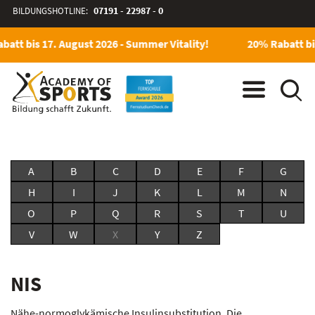
BILDUNGSHOTLINE:
07191 - 22987 - 0
batt bis 17. August 2026 - Summer Vitality!
20% Rabatt bis
A
B
C
D
E
F
G
H
I
J
K
L
M
N
O
P
Q
R
S
T
U
V
W
X
Y
Z
NIS
Nähe-normoglykämische Insulinsubstitution. Die