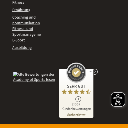
Fitness
Ernährung
Coaching und
Kommunikation
Fitness- und
Sportmanagement
E-Sport
Ausbildung
Kundenbewertungen und Erfahrungen zu
SEHR GUT
Academy of Sports
SEHR GUT
2.867
%
86
Kundenbewertungen
Empfehlungen auf
Authentizität
ProvenExpert.com
5,00
/
4,53
Kundenbewertungen der Academy of Spor