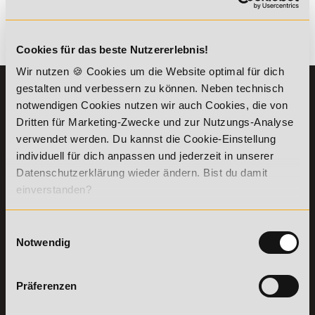
Es gibt keine Einträge mit diesem Anfangsbuchstaben.
Cookies für das beste Nutzererlebnis!
Wir nutzen 🍪 Cookies um die Website optimal für dich
gestalten und verbessern zu können. Neben technisch
KONTAKT
INFORMATIONEN
notwendigen Cookies nutzen wir auch Cookies, die von
07191-22987-0
Die Academy
Dritten für Marketing-Zwecke und zur Nutzungs-Analyse
Lehr- und
WhatsApp:
verwendet werden. Du kannst die Cookie-Einstellung
Lernmethoden
+49 (0) 7191 9513201
individuell für dich anpassen und jederzeit in unserer
PreisFAIRsprechen
Datenschutzerklärung wieder ändern. Bist du damit
Online Campus
einverstanden?
Academy of Sports GmbH
Fördermöglichkeiten
Willy-Brandt-Platz 2
71522
Backnang
Bildungsgutschein
Einwilligungsauswahl
Check
Aus dem Ausland:
+49 (0) 7191 - 229 87 – 0
Notwendig
Bring a Friend
Fax:
+49 (0) 7191 - 229 87 – 99
Partnerprogramm
Erreichbarkeit:
der Academy of
Montag bis Donnerstag: 8:00 - 19:00 Uhr
Präferenzen
Sports
Freitag: 8:00 - 17:00 Uhr
Stellenangebote
Samstag: 9:00 - 15:00 Uhr