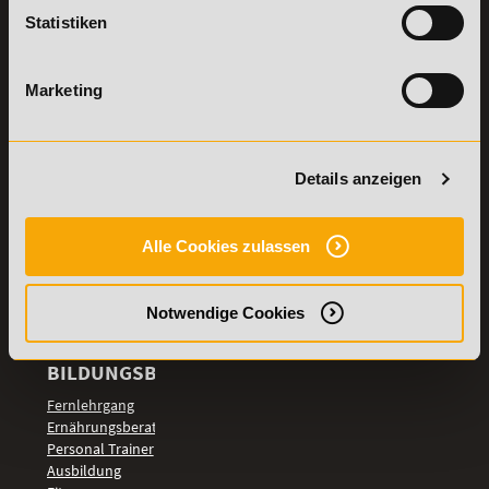
Lexikon
Statistiken
Details zu
Vertrag
Weiterbildungen
widerrufen
Marketing
TOP-
LEHRGÄNGE
Fitnesstrainer A-
Details anzeigen
und B-Lizenz
Fernlehrgang
Ernährungsberater
Alle Cookies zulassen
Personal Trainer
Personal Coach
werden
Notwendige Cookies
Mentaltrainer
Motivationstrainer
BILDUNGSBEREICHE
Fernlehrgang
Ernährungsberater
Personal Trainer
Ausbildung