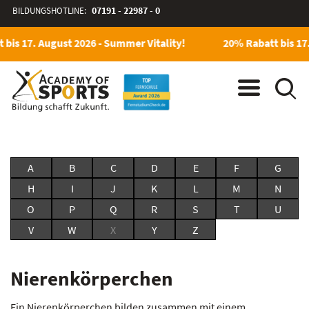
BILDUNGSHOTLINE:
07191 - 22987 - 0
bis 17. August 2026 - Summer Vitality!
20% Rabatt bis 17.
A
B
C
D
E
F
G
H
I
J
K
L
M
N
O
P
Q
R
S
T
U
V
W
X
Y
Z
Nierenkörperchen
Ein Nierenkörperchen bilden zusammen mit einem