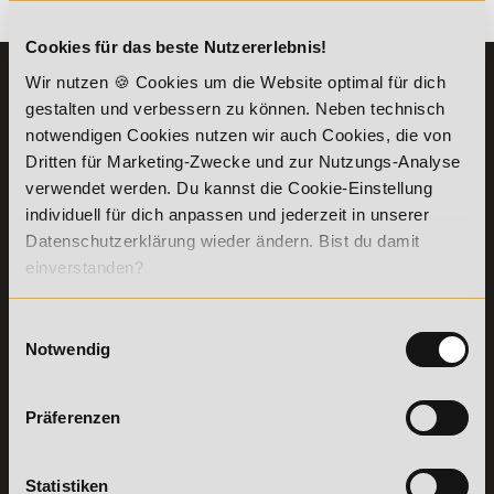
Es gibt keine Einträge mit diesem Anfangsbuchstaben.
Cookies für das beste Nutzererlebnis!
Wir nutzen 🍪 Cookies um die Website optimal für dich
KONTAKT
INFORMATIONEN
gestalten und verbessern zu können. Neben technisch
07191-22987-0
Die Academy
notwendigen Cookies nutzen wir auch Cookies, die von
Lehr- und
WhatsApp:
Dritten für Marketing-Zwecke und zur Nutzungs-Analyse
Lernmethoden
+49 (0) 7191 9513201
verwendet werden. Du kannst die Cookie-Einstellung
PreisFAIRsprechen
individuell für dich anpassen und jederzeit in unserer
Online Campus
Academy of Sports GmbH
Datenschutzerklärung wieder ändern. Bist du damit
Fördermöglichkeiten
Willy-Brandt-Platz 2
einverstanden?
71522
Backnang
Bildungsgutschein
Check
Aus dem Ausland:
+49 (0) 7191 - 229 87 – 0
Bring a Friend
Einwilligungsauswahl
Fax:
+49 (0) 7191 - 229 87 – 99
Notwendig
Partnerprogramm
Erreichbarkeit:
der Academy of
Montag bis Donnerstag: 8:00 - 19:00 Uhr
Sports
Freitag: 8:00 - 17:00 Uhr
Präferenzen
Stellenangebote
Samstag: 9:00 - 15:00 Uhr
Lexikon
Details zu
Vertrag
Statistiken