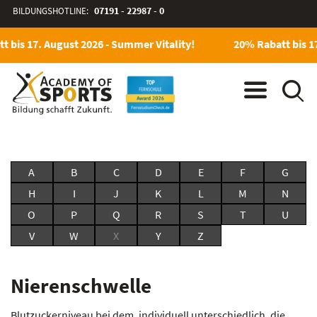
BILDUNGSHOTLINE:
07191 - 22987 - 0
 bis 17. August 2026 - Summer Vitality!
20% Rabatt bis 17
A
B
C
D
E
F
G
H
I
J
K
L
M
N
O
P
Q
R
S
T
U
V
W
X
Y
Z
Nierenschwelle
Blutzuckerniveau bei dem, individuell unterschiedlich, die