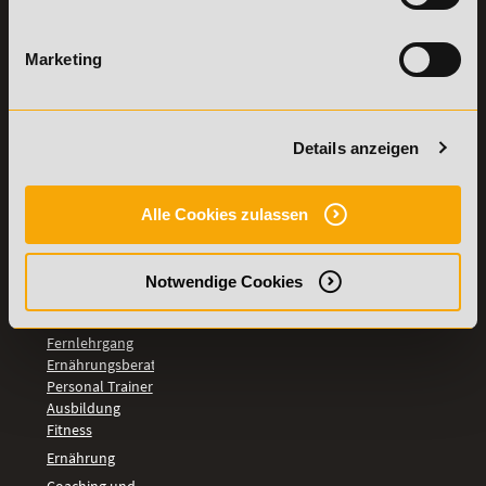
Weiterbildungen
widerrufen
TOP-
Marketing
LEHRGÄNGE
Fitnesstrainer A-
und B-Lizenz
Details anzeigen
Fernlehrgang
Ernährungsberater
Personal Trainer
Alle Cookies zulassen
Personal Coach
werden
Mentaltrainer
Notwendige Cookies
Motivationstrainer
BILDUNGSBEREICHE
Fernlehrgang
Ernährungsberater
Personal Trainer
Ausbildung
Fitness
Ernährung