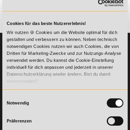
kombinierbar. Wir informieren dich gern.
Es gibt keine Einträge mit diesem Anfangsbuchstaben.
Cookies für das beste Nutzererlebnis!
Wir nutzen 🍪 Cookies um die Website optimal für dich
gestalten und verbessern zu können. Neben technisch
KONTAKT
INFORMATIONEN
notwendigen Cookies nutzen wir auch Cookies, die von
07191-22987-0
Dritten für Marketing-Zwecke und zur Nutzungs-Analyse
Die Academy
verwendet werden. Du kannst die Cookie-Einstellung
Lehr- und
WhatsApp:
Lernmethoden
individuell für dich anpassen und jederzeit in unserer
+49 (0) 7191 9513201
PreisFAIRsprechen
Datenschutzerklärung wieder ändern. Bist du damit
Online Campus
einverstanden?
Academy of Sports GmbH
Fördermöglichkeiten
Willy-Brandt-Platz 2
71522
Backnang
Bildungsgutschein
Einwilligungsauswahl
Check
Notwendig
Aus dem Ausland:
+49 (0) 7191 - 229 87 – 0
Bring a Friend
Fax:
+49 (0) 7191 - 229 87 – 99
Partnerprogramm
Erreichbarkeit:
der Academy of
Präferenzen
Montag bis Donnerstag: 8:00 - 19:00 Uhr
Sports
Freitag: 8:00 - 17:00 Uhr