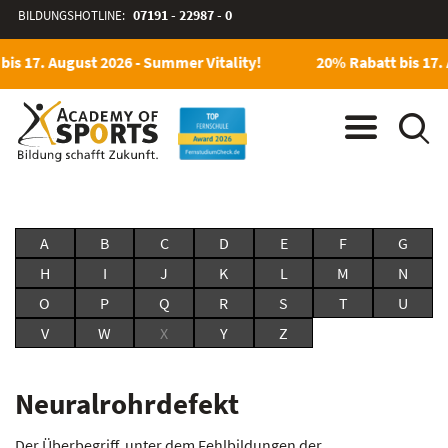
BILDUNGSHOTLINE:
07191 - 22987 - 0
is 17. August 2026 - Summer Vitality!
20% Rabatt bis 17. 
A
B
C
D
E
F
G
H
I
J
K
L
M
N
O
P
Q
R
S
T
U
V
W
X
Y
Z
Neuralrohrdefekt
Der Überbegriff, unter dem Fehlbildungen der