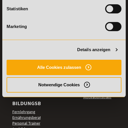
Stellenangebote
Samstag: 9:00 - 15:00 Uhr
Statistiken
Lexikon
Details zu
Vertrag
Weiterbildungen
widerrufen
Marketing
TOP-
LEHRGÄNGE
Fitnesstrainer A-
Details anzeigen
und B-Lizenz
Fernlehrgang
Ernährungsberater
Alle Cookies zulassen
Personal Trainer
Personal Coach
Notwendige Cookies
werden
Mentaltrainer
Motivationstrainer
BILDUNGSBEREICHE
Fernlehrgang
Ernährungsberater
Personal Trainer