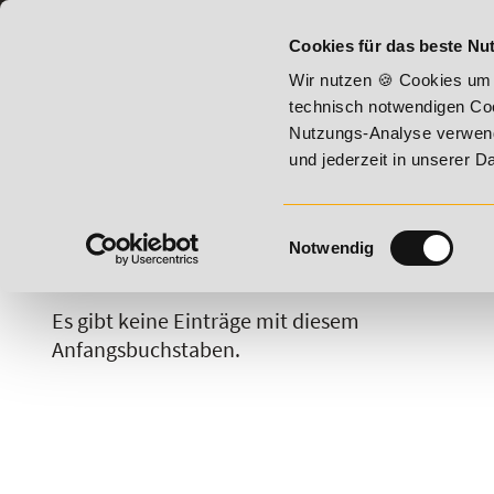
07191 - 22987 - 0
BILDUNGSHOTLINE:
Cookies für das beste Nut
26 - Summer Vitality!
20% Rabatt bis 17. August 2026 - Su
Wir nutzen 🍪 Cookies um 
technisch notwendigen Coo
Nutzungs-Analyse verwende
und jederzeit in unserer 
Einwilligungsauswahl
Notwendig
A
B
C
D
E
F
G
H
Es gibt keine Einträge mit diesem
Anfangsbuchstaben.