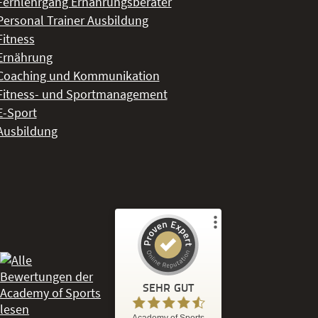
Fernlehrgang Ernährungsberater
Personal Trainer Ausbildung
Fitness
Ernährung
Coaching und Kommunikation
Fitness- und Sportmanagement
E-Sport
Ausbildung
Kundenbewertungen und Erfahrungen zu
Academy of Sports
SEHR GUT
%
86
SEHR GUT