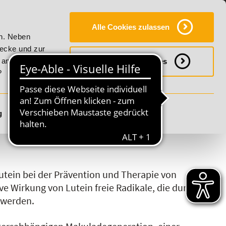
Y
SERVICE
KONTAKT
FAQ
ONLINE-CAMPUS
Alle Cookies zulassen
ality!
20% Rabatt bis 17. August 2026 - Summer Vitality!
en. Neben
wecke und zur
h anpassen
Notwendige Cookies
?
g
Details anzeigen
S
T
U
V
W
X
Y
Z
utein bei der Prävention und Therapie von
e Wirkung von Lutein freie Radikale, die durch
t werden.