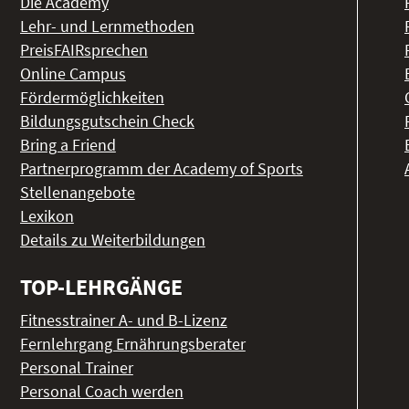
Die Academy
Lehr- und Lernmethoden
PreisFAIRsprechen
Online Campus
Fördermöglichkeiten
Bildungsgutschein Check
Bring a Friend
Partnerprogramm der Academy of Sports
Stellenangebote
Lexikon
Details zu Weiterbildungen
TOP-LEHRGÄNGE
Fitnesstrainer A- und B-Lizenz
Fernlehrgang Ernährungsberater
Personal Trainer
Personal Coach werden