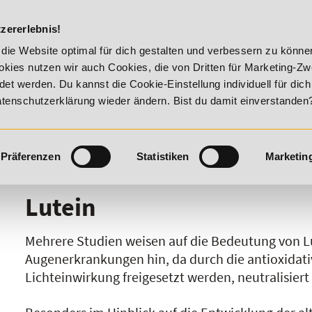
DIE ACADEM
zererlebnis!
mmer Vitality!
20% Rabatt bis 17. August 2026 - Summer Vit
die Website optimal für dich gestalten und verbessern zu könn
kies nutzen wir auch Cookies, die von Dritten für Marketing-Z
t werden. Du kannst die Cookie-Einstellung individuell für dic
Datenschutzerklärung wieder ändern. Bist du damit einverstanden
Präferenzen
Statistiken
Marketin
I
J
K
L
M
N
O
P
Q
R
Lutein
Mehrere Studien weisen auf die Bedeutung von L
Augenerkrankungen hin, da durch die antioxidativ
Lichteinwirkung freigesetzt werden, neutralisier