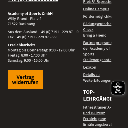
PreisFAIRsprechen
Online Campus
Academy of Sports GmbH
Fördermöglichkeiten
Willy-Brandt-Platz 2
71522
Backnang
Bildungsgutschein
Check
Aus dem Ausland:
+49 (0) 7191 - 229 87 – 0
Bring a Friend
Fax:
+49 (0) 7191 - 229 87 – 99
Partnerprogramm
Erreichbarkeit:
der Academy of
Montag bis Donnerstag: 8:00 - 19:00 Uhr
Sports
Freitag: 8:00 - 17:00 Uhr
Stellenangebote
Samstag: 9:00 - 15:00 Uhr
Lexikon
Details zu
Vertrag
Weiterbildungen
widerrufen
TOP-
LEHRGÄNGE
Fitnesstrainer A-
und B-Lizenz
Fernlehrgang
Ernährungsberater