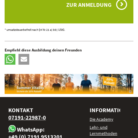
ZUR ANMELDUNG
* umsatzsteuerbefreit nach §4 Nr. 21 a) bb) UStG.
Empfiehl diese Ausbildung deinen Freunden
KONTAKT
INFORMATIONEN
07191-22987-0
Die Academy
Lehr- und
WhatsApp:
Lernmethoden
+49 (0) 7191 9513201