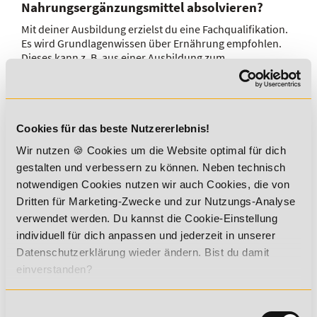
Nahrungsergänzungsmittel absolvieren?
Mit deiner Ausbildung erzielst du eine Fachqualifikation.
Es wird Grundlagenwissen über Ernährung empfohlen.
Dieses kann z. B. aus einer Ausbildung zum
Ernährungsberater, Gesundheits- und Krankenpfleger,
Physiotherapeut oder Fitnesstrainer stammen. Mit deiner
Ausbildung zum Berater für NEM baust du auf dieses
Fachwissen auf und wirst zum Spezialisten.
Cookies für das beste Nutzererlebnis!
Wir nutzen 🍪 Cookies um die Website optimal für dich
gestalten und verbessern zu können. Neben technisch
✔ 14 Tage kostenfrei testen
notwendigen Cookies nutzen wir auch Cookies, die von
Dritten für Marketing-Zwecke und zur Nutzungs-Analyse
Lerne deine Lehrmaterialien, den Online Campus und
deinen Studienbetreuer kennen
verwendet werden. Du kannst die Cookie-Einstellung
individuell für dich anpassen und jederzeit in unserer
Datenschutzerklärung wieder ändern. Bist du damit
✔ Individuelles Lerntempo
einverstanden?
Keine Mehrkosten bei Über- oder Unterschreiten der
Studiendauer
Einwilligungsauswahl