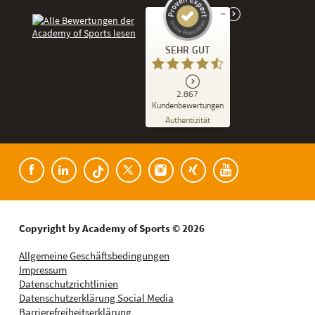
Kundenbewertungen und Erfahrungen zu
SEHR GUT
Academy of Sports
SEHR GUT
2.867
%
86
Kundenbewertungen
Empfehlungen auf
Authentizität
ProvenExpert.com
5,00
/
4,53
Kundenbewertungen der Academy of Spor
182
2.685
Bewertungen auf
8
Bewertungen von
ProvenExpert.com
anderen Quellen
Blick aufs ProvenExpert-Profil werfen
Copyright by Academy of Sports © 2026
08.08.2026
Allgemeine Geschäftsbedingungen
Impressum
Datenschutzrichtlinien
Datenschutzerklärung Social Media
Barrierefreiheitserklärung