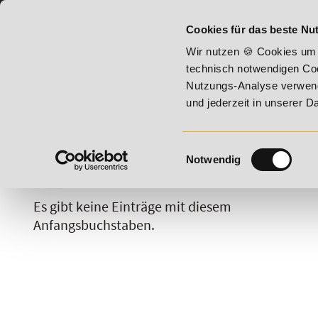
07191 - 22987 - 0
BILDUNGSHOTLINE:
Cookies für das beste Nut
6 - Summer Vitality!
20% Rabatt bis 17. August 2026 - Sum
Wir nutzen 🍪 Cookies um 
technisch notwendigen Coo
Nutzungs-Analyse verwende
und jederzeit in unserer 
Einwilligungsauswahl
Notwendig
A
B
C
D
E
F
G
H
Es gibt keine Einträge mit diesem
Anfangsbuchstaben.