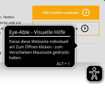
Y
SERVICE
KONTAKT
FAQ
ONLINE-CAMPUS
Alle Cookies zulassen
lity!
20% Rabatt bis 17. August 2026 - Summer Vitality!
en. Neben
wecke und zur
h anpassen
Notwendige Cookies
?
g
Details anzeigen
S
T
U
V
W
X
Y
Z