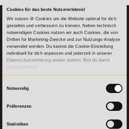
Cookies für das beste Nutzererlebnis!
KONTAKT
INFORMATIONEN
Wir nutzen 🍪 Cookies um die Website optimal für dich
07191-22987-0
gestalten und verbessern zu können. Neben technisch
Die Academy
notwendigen Cookies nutzen wir auch Cookies, die von
Lehr- und
WhatsApp:
Lernmethoden
Dritten für Marketing-Zwecke und zur Nutzungs-Analyse
+49 (0) 7191 9513201
PreisFAIRsprechen
verwendet werden. Du kannst die Cookie-Einstellung
Online Campus
individuell für dich anpassen und jederzeit in unserer
Academy of Sports GmbH
Fördermöglichkeiten
Datenschutzerklärung wieder ändern. Bist du damit
Willy-Brandt-Platz 2
einverstanden?
71522
Backnang
Bildungsgutschein
Check
Aus dem Ausland:
+49 (0) 7191 - 229 87 – 0
Bring a Friend
Fax:
+49 (0) 7191 - 229 87 – 99
Einwilligungsauswahl
Partnerprogramm
Notwendig
Erreichbarkeit:
der Academy of
Montag bis Donnerstag: 8:00 - 19:00 Uhr
Sports
Freitag: 8:00 - 17:00 Uhr
Stellenangebote
Samstag: 9:00 - 15:00 Uhr
Präferenzen
Lexikon
Details zu
Vertrag
Statistiken
Weiterbildungen
widerrufen