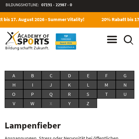
BILDUNGSHOTLINE:
07191 - 22987 - 0
 bis 17. August 2026 - Summer Vitality!
20% Rabatt bis 17
A
B
C
D
E
F
G
H
I
J
K
L
M
N
O
P
Q
R
S
T
U
V
W
X
Y
Z
Lampenfieber
Anspannungen, Stress oder Nervosität bei öffentlichen