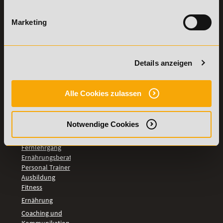
TOP-
Marketing
LEHRGÄNGE
Fitnesstrainer A-
und B-Lizenz
Fernlehrgang
Details anzeigen
Ernährungsberater
Personal Trainer
Personal Coach
Alle Cookies zulassen
werden
Mentaltrainer
Motivationstrainer
Notwendige Cookies
BILDUNGSBEREICHE
Fernlehrgang
Ernährungsberater
Personal Trainer
Ausbildung
Fitness
Ernährung
Coaching und