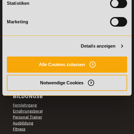
Statistiken
Details zu
Vertrag
Weiterbildungen
widerrufen
Marketing
TOP-
LEHRGÄNGE
Fitnesstrainer A-
und B-Lizenz
Details anzeigen
Fernlehrgang
Ernährungsberater
Personal Trainer
Alle Cookies zulassen
Personal Coach
werden
Notwendige Cookies
Mentaltrainer
Motivationstrainer
BILDUNGSBEREICHE
Fernlehrgang
Ernährungsberater
Personal Trainer
Ausbildung
Fitness