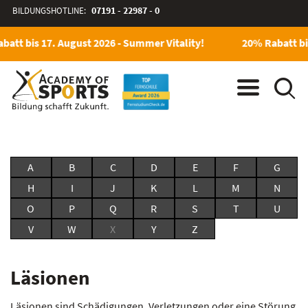
BILDUNGSHOTLINE:
07191 - 22987 - 0
batt bis 17. August 2026 - Summer Vitality!
20% Rabatt bis
A
B
C
D
E
F
G
H
I
J
K
L
M
N
O
P
Q
R
S
T
U
V
W
X
Y
Z
Läsionen
Läsionen sind Schädigungen, Verletzungen oder eine Störung