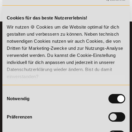
Es gibt keine Einträge mit diesem Anfangsbuchstaben.
Cookies für das beste Nutzererlebnis!
Wir nutzen 🍪 Cookies um die Website optimal für dich
KONTAKT
INFORMATIONEN
gestalten und verbessern zu können. Neben technisch
07191-22987-0
notwendigen Cookies nutzen wir auch Cookies, die von
Die Academy
Dritten für Marketing-Zwecke und zur Nutzungs-Analyse
Lehr- und
WhatsApp:
verwendet werden. Du kannst die Cookie-Einstellung
Lernmethoden
+49 (0) 7191 9513201
PreisFAIRsprechen
individuell für dich anpassen und jederzeit in unserer
Datenschutzerklärung wieder ändern. Bist du damit
Online Campus
Academy of Sports GmbH
einverstanden?
Fördermöglichkeiten
Willy-Brandt-Platz 2
71522
Backnang
Bildungsgutschein
Check
Einwilligungsauswahl
Aus dem Ausland:
+49 (0) 7191 - 229 87 – 0
Bring a Friend
Notwendig
Fax:
+49 (0) 7191 - 229 87 – 99
Partnerprogramm
Erreichbarkeit:
der Academy of
Montag bis Donnerstag: 8:00 - 19:00 Uhr
Sports
Präferenzen
Freitag: 8:00 - 17:00 Uhr
Stellenangebote
Samstag: 9:00 - 15:00 Uhr
Lexikon