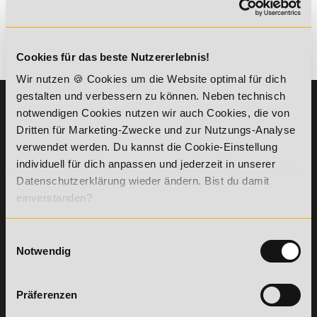
kombinierbar. Wir informieren dich gern.
Es gibt keine Einträge mit diesem Anfangsbuchstaben.
Cookies für das beste Nutzererlebnis!
Wir nutzen 🍪 Cookies um die Website optimal für dich
gestalten und verbessern zu können. Neben technisch
KONTAKT
INFORMATIONEN
notwendigen Cookies nutzen wir auch Cookies, die von
07191-22987-0
Dritten für Marketing-Zwecke und zur Nutzungs-Analyse
Die Academy
verwendet werden. Du kannst die Cookie-Einstellung
Lehr- und
WhatsApp:
Lernmethoden
individuell für dich anpassen und jederzeit in unserer
+49 (0) 7191 9513201
PreisFAIRsprechen
Datenschutzerklärung wieder ändern. Bist du damit
Online Campus
einverstanden?
Academy of Sports GmbH
Fördermöglichkeiten
Willy-Brandt-Platz 2
71522
Backnang
Bildungsgutschein
Einwilligungsauswahl
Check
Notwendig
Aus dem Ausland:
+49 (0) 7191 - 229 87 – 0
Bring a Friend
Fax:
+49 (0) 7191 - 229 87 – 99
Partnerprogramm
Erreichbarkeit:
der Academy of
Präferenzen
Montag bis Donnerstag: 8:00 - 19:00 Uhr
Sports
Freitag: 8:00 - 17:00 Uhr