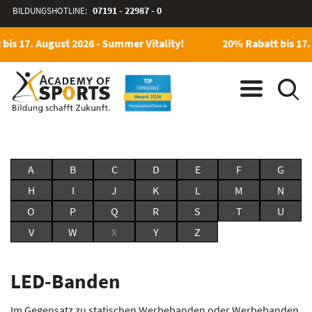
BILDUNGSHOTLINE:
07191 - 22987 - 0
bis 17. August 2026 - Summer Vitality!
20% Rabatt bis 17.
A
B
C
D
E
F
G
H
I
J
K
L
M
N
O
P
Q
R
S
T
U
V
W
X
Y
Z
LED-Banden
Im Gegensatz zu statischen Werbebanden oder Werbebanden