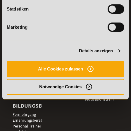
Stellenangebote
Samstag: 9:00 - 15:00 Uhr
Statistiken
Lexikon
Details zu
Vertrag
Weiterbildungen
widerrufen
Marketing
TOP-
LEHRGÄNGE
Fitnesstrainer A-
Details anzeigen
und B-Lizenz
Fernlehrgang
Ernährungsberater
Alle Cookies zulassen
Personal Trainer
Personal Coach
Notwendige Cookies
werden
Mentaltrainer
Motivationstrainer
BILDUNGSBEREICHE
Fernlehrgang
Ernährungsberater
Personal Trainer