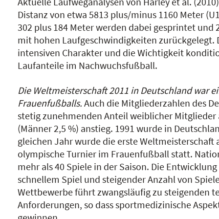
Aktuelle Laufweganalysen von Harley et al. (2010
Distanz von etwa 5813 plus/minus 1160 Meter (U1
302 plus 184 Meter werden dabei gesprintet und
mit hohen Laufgeschwindigkeiten zurückgelegt.
intensiven Charakter und die Wichtigkeit konditi
Laufanteile im Nachwuchsfußball.
Die Weltmeisterschaft 2011 in Deutschland war e
Frauenfußballs.
Auch die Mitgliederzahlen des D
stetig zunehmenden Anteil weiblicher Mitglieder
(Männer 2,5 %) anstieg. 1991 wurde in Deutschla
gleichen Jahr wurde die erste Weltmeisterschaft 
olympische Turnier im Frauenfußball statt. Nati
mehr als 40 Spiele in der Saison. Die Entwicklun
schnellem Spiel und steigender Anzahl von Spiel
Wettbewerbe führt zwangsläufig zu steigenden tec
Anforderungen, so dass sportmedizinische Aspe
gewinnen.