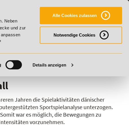
Y
SERVICE
KONTAKT
FAQ
ONLINE-CAMPUS
Alle Cookies zulassen
2026 - Summer Vitality!
20% Rabatt bis 17. August 2026 - S
en. Neben
wecke und zur
h anpassen
Notwendige Cookies
?
g
Details anzeigen
S
T
U
V
W
X
Y
Z
ll
eren Jahren die Spielaktivitäten dänischer
mputergestützten Sportspielanalyse unterzogen.
. Somit war es möglich, die Bewegungen zu
fintensitäten vorzunehmen.