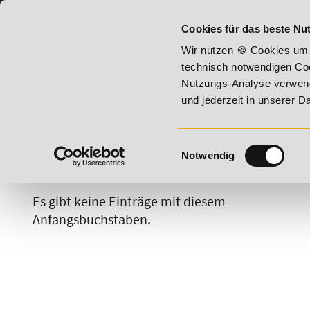
07191 - 22987 - 0
BILDUNGSHOTLINE:
Cookies für das beste Nut
 bis 17. August 2026 - Summer Vitality!
20% Rabatt bis 17.
Wir nutzen 🍪 Cookies um 
technisch notwendigen Coo
Nutzungs-Analyse verwende
und jederzeit in unserer 
Einwilligungsauswahl
Notwendig
A
B
C
D
E
F
G
H
Es gibt keine Einträge mit diesem
Anfangsbuchstaben.