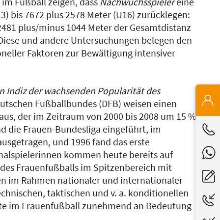
) im Fußball zeigen, dass
Nachwuchsspieler
eine
3) bis 7672 plus 2578 Meter (U16) zurücklegen:
 2481 plus/minus 1044 Meter der Gesamtdistanz
 Diese und andere Untersuchungen belegen den
oneller Faktoren zur Bewältigung intensiver
in Indiz der wachsenden Popularität des
eutschen Fußballbundes (DFB) weisen einen
 aus, der im Zeitraum von 2000 bis 2008 um 15 %
nd die Frauen-Bundesliga eingeführt, im
ausgetragen, und 1996 fand das erste
onalspielerinnen kommen heute bereits auf
g des Frauenfußballs im Spitzenbereich mit
en im Rahmen nationaler und internationaler
hnischen, taktischen und v. a. konditionellen
kte im Frauenfußball zunehmend an Bedeutung