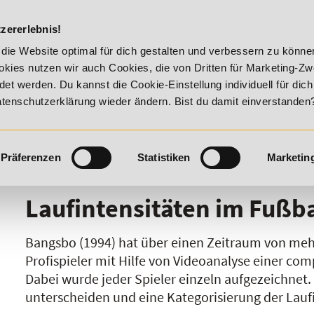
DIE ACADEM
zererlebnis!
 August 2026 - Summer Vitality!
20% Rabatt bis 17. August 
die Website optimal für dich gestalten und verbessern zu könn
kies nutzen wir auch Cookies, die von Dritten für Marketing-Z
t werden. Du kannst die Cookie-Einstellung individuell für dic
Datenschutzerklärung wieder ändern. Bist du damit einverstanden
Präferenzen
Statistiken
Marketin
I
J
K
L
M
N
O
P
Q
R
Laufintensitäten im Fußba
Bangsbo (1994) hat über einen Zeitraum von mehr
Profispieler mit Hilfe von Videoanalyse einer co
Dabei wurde jeder Spieler einzeln aufgezeichnet
unterscheiden und eine Kategorisierung der Lau