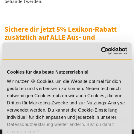
behandelt werden.
Sichere dir jetzt 5% Lexikon-Rabatt
zusätzlich auf ALLE Aus- und
Weiterbildungen!
Cookies für das beste Nutzererlebnis!
Wir nutzen 🍪 Cookies um die Website optimal für dich
gestalten und verbessern zu können. Neben technisch
*Der Rabattcode "NEUGIER5" ist mit weiteren Rabatten
notwendigen Cookies nutzen wir auch Cookies, die von
kombinierbar. Wir informieren dich gern.
Dritten für Marketing-Zwecke und zur Nutzungs-Analyse
verwendet werden. Du kannst die Cookie-Einstellung
individuell für dich anpassen und jederzeit in unserer
Es gibt keine Einträge mit diesem Anfangsbuchstaben.
Datenschutzerklärung wieder ändern. Bist du damit
einverstanden?