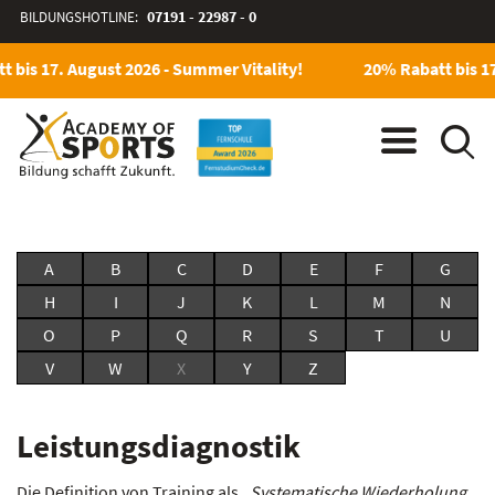
BILDUNGSHOTLINE:
07191 - 22987 - 0
 bis 17. August 2026 - Summer Vitality!
20% Rabatt bis 17
A
B
C
D
E
F
G
H
I
J
K
L
M
N
O
P
Q
R
S
T
U
V
W
X
Y
Z
Leistungsdiagnostik
Die Definition von Training als
„Systematische Wiederholung