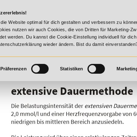
DIE ACADEM
zererlebnis!
 - Summer Vitality!
20% Rabatt bis 17. August 2026 - Summe
die Website optimal für dich gestalten und verbessern zu könn
kies nutzen wir auch Cookies, die von Dritten für Marketing-Z
t werden. Du kannst die Cookie-Einstellung individuell für dic
Datenschutzerklärung wieder ändern. Bist du damit einverstanden
Präferenzen
Statistiken
Marketin
I
J
K
L
M
N
O
P
Q
R
extensive Dauermethode
Die Belastungsintensität der
extensiven Dauerm
2,0 mmol/l und einer Herzfrequenzvorgabe von 
niedrigen bis mittleren Bereich anzusiedeln.