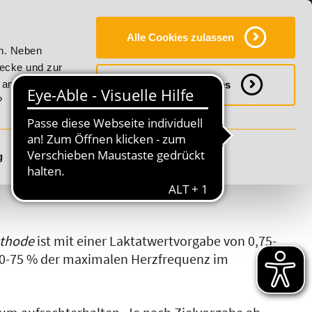
Y
SERVICE
KONTAKT
FAQ
ONLINE-CAMPUS
Alle Cookies zulassen
r Vitality!
20% Rabatt bis 17. August 2026 - Summer Vital
en. Neben
wecke und zur
h anpassen
Notwendige Cookies
?
g
Details anzeigen
S
T
U
V
W
X
Y
Z
ethode
ist mit einer Laktatwertvorgabe von 0,75-
60-75 % der maximalen Herzfrequenz im