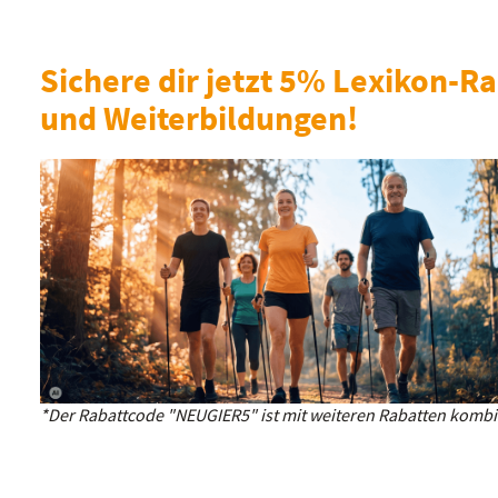
Sichere dir jetzt 5% Lexikon-Ra
und Weiterbildungen!
*Der Rabattcode "NEUGIER5" ist mit weiteren Rabatten kombin