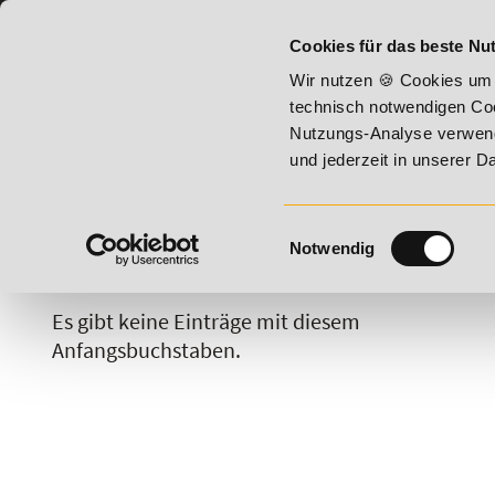
07191 - 22987 - 0
BILDUNGSHOTLINE:
Cookies für das beste Nut
st 2026 - Summer Vitality!
20% Rabatt bis 17. August 2026
Wir nutzen 🍪 Cookies um 
technisch notwendigen Coo
Nutzungs-Analyse verwende
und jederzeit in unserer 
Einwilligungsauswahl
Notwendig
A
B
C
D
E
F
G
H
Es gibt keine Einträge mit diesem
Anfangsbuchstaben.