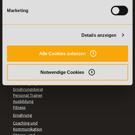
TOP-
LEHRGÄNGE
Marketing
Fitnesstrainer A-
und B-Lizenz
Fernlehrgang
Details anzeigen
Ernährungsberater
Personal Trainer
Personal Coach
Alle Cookies zulassen
werden
Mentaltrainer
Motivationstrainer
Notwendige Cookies
BILDUNGSBEREICHE
Fernlehrgang
Ernährungsberater
Personal Trainer
Ausbildung
Fitness
Ernährung
Coaching und
Kommunikation