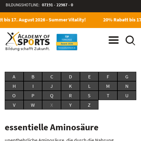
BILDUNGSHOTLINE:
07191 - 22987 - 0
 bis 17. August 2026 - Summer Vitality!
20% Rabatt bis 17
A
B
C
D
E
F
G
H
I
J
K
L
M
N
O
P
Q
R
S
T
U
V
W
X
Y
Z
essentielle Aminosäure
unentbehrliche Aminosäure, die durch die Nahrung