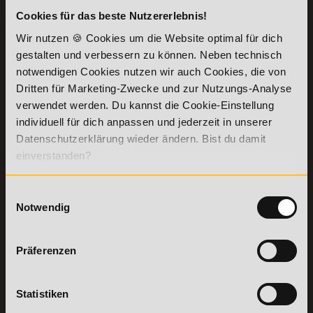
Cookies für das beste Nutzererlebnis!
KONTAKT
INFORMATIONEN
Wir nutzen 🍪 Cookies um die Website optimal für dich
07191-22987-0
Die Academy
gestalten und verbessern zu können. Neben technisch
Lehr- und
WhatsApp:
notwendigen Cookies nutzen wir auch Cookies, die von
Lernmethoden
+49 (0) 7191 9513201
Dritten für Marketing-Zwecke und zur Nutzungs-Analyse
PreisFAIRsprechen
verwendet werden. Du kannst die Cookie-Einstellung
Online Campus
individuell für dich anpassen und jederzeit in unserer
Academy of Sports GmbH
Fördermöglichkeiten
Willy-Brandt-Platz 2
Datenschutzerklärung wieder ändern. Bist du damit
71522
Backnang
Bildungsgutschein
einverstanden?
Check
Aus dem Ausland:
+49 (0) 7191 - 229 87 – 0
Bring a Friend
Fax:
+49 (0) 7191 - 229 87 – 99
Einwilligungsauswahl
Partnerprogramm
Erreichbarkeit:
Notwendig
der Academy of
Montag bis Donnerstag: 8:00 - 19:00 Uhr
Sports
Freitag: 8:00 - 17:00 Uhr
Stellenangebote
Samstag: 9:00 - 15:00 Uhr
Präferenzen
Lexikon
Details zu
Vertrag
Weiterbildungen
widerrufen
Statistiken