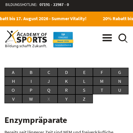
BILDUNGSHOTLINE:
07191 - 22987 - 0
att bis 17. August 2026 - Summer Vitality!
20% Rabatt bis
A
B
C
D
E
F
G
H
I
J
K
L
M
N
O
P
Q
R
S
T
U
V
W
X
Y
Z
Enzympräparate
Bereits seit längerer Zeit sind NEM und freiverkäufliche