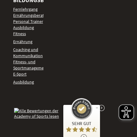
BILDUNGSBEREICHE
Fernlehrgang
Ernährungsberater
Personal Trainer
Ausbildung
Fitness
Ernährung
Coaching und
Kommunikation
Fitness- und
Sportmanagement
E-Sport
Ausbildung
Kundenbewertungen und Erfahrungen zu
SEHR GUT
Academy of Sports