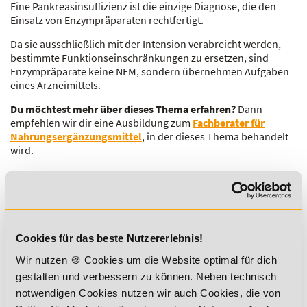
Eine Pankreasinsuffizienz ist die einzige Diagnose, die den
Einsatz von Enzympräparaten rechtfertigt.
Da sie ausschließlich mit der Intension verabreicht werden,
bestimmte Funktionseinschränkungen zu ersetzen, sind
Enzympräparate keine NEM, sondern übernehmen Aufgaben
eines Arzneimittels.
Du möchtest mehr über dieses Thema erfahren?
Dann
empfehlen wir dir eine Ausbildung zum
Fachberater für
Nahrungsergänzungsmittel
, in der dieses Thema behandelt
wird.
Sichere dir jetzt 5% Lexikon-Rabatt
zusätzlich auf ALLE Aus- und
Cookies für das beste Nutzererlebnis!
Weiterbildungen!
Wir nutzen 🍪 Cookies um die Website optimal für dich
gestalten und verbessern zu können. Neben technisch
notwendigen Cookies nutzen wir auch Cookies, die von