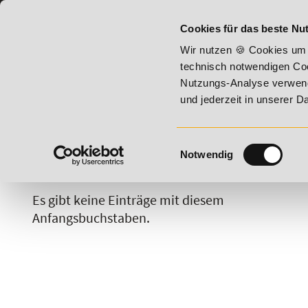
07191 - 22987 - 0
BILDUNGSHOTLINE:
Cookies für das beste Nut
st 2026 - Summer Vitality!
20% Rabatt bis 17. August 2026
Wir nutzen 🍪 Cookies um 
technisch notwendigen Coo
Nutzungs-Analyse verwende
und jederzeit in unserer 
Einwilligungsauswahl
Notwendig
A
B
C
D
E
F
G
H
Es gibt keine Einträge mit diesem
Anfangsbuchstaben.