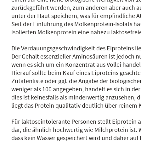
zurückgeführt werden, zum anderen aber auch auf
unter der Haut speichern, was für empfindliche At
Seit der Einführung des Molkenprotein-Isolats h
isolierten Molkenprotein eine nahezu laktosefrei
Die Verdauungsgeschwindigkeit des Eiproteins li
Der Gehalt essenzieller Aminosäuren ist jedoch 
wenn es sich um ein Konzentrat aus Vollei handel
Hierauf sollte beim Kauf eines Eiproteins geach
Zutatenliste oder ggf. die Angabe der biologischen
weniger als 100 angegeben, handelt es sich in der
dies ist keinesfalls als minderwertig anzusehen, 
liegt das Protein qualitativ deutlich über reinem 
Für laktoseintolerante Personen stellt Eiprotein a
dar, die ähnlich hochwertig wie Milchprotein ist.
dass kein Wasser gespeichert wird und daher auf