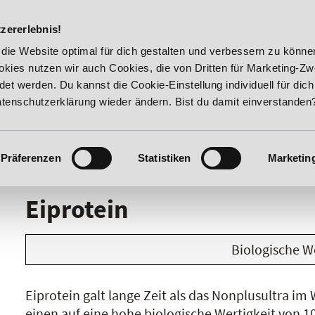
DIE ACADEM
zererlebnis!
 - Summer Vitality!
20% Rabatt bis 17. August 2026 - Summe
die Website optimal für dich gestalten und verbessern zu könn
kies nutzen wir auch Cookies, die von Dritten für Marketing-Z
t werden. Du kannst die Cookie-Einstellung individuell für dic
Datenschutzerklärung wieder ändern. Bist du damit einverstanden
Präferenzen
Statistiken
Marketin
I
J
K
L
M
N
O
P
Q
R
Eiprotein
Biologische We
Eiprotein galt lange Zeit als das Nonplusultra 
einen auf eine hohe biologische Wertigkeit von 100