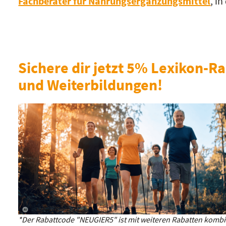
Fachberater für Nahrungsergänzungsmittel
, i
Sichere dir jetzt 5% Lexikon-Ra
und Weiterbildungen!
*Der Rabattcode "NEUGIER5" ist mit weiteren Rabatten kombin