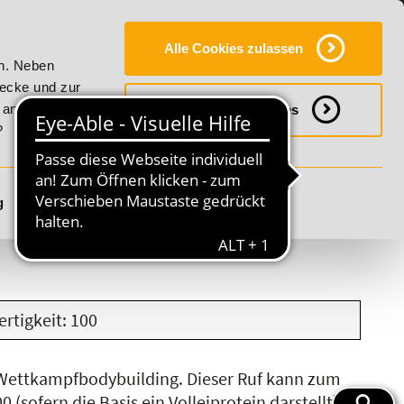
Y
SERVICE
KONTAKT
FAQ
ONLINE-CAMPUS
Alle Cookies zulassen
r Vitality!
20% Rabatt bis 17. August 2026 - Summer Vital
en. Neben
wecke und zur
h anpassen
Notwendige Cookies
?
g
Details anzeigen
S
T
U
V
W
X
Y
Z
rtigkeit: 100
im Wettkampfbodybuilding. Dieser Ruf kann zum
 (sofern die Basis ein Volleiprotein darstellt),