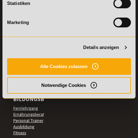
Statistiken
Details zu
Vertrag
Weiterbildungen
widerrufen
Marketing
TOP-
LEHRGÄNGE
Fitnesstrainer A-
und B-Lizenz
Details anzeigen
Fernlehrgang
Ernährungsberater
Personal Trainer
Alle Cookies zulassen
Personal Coach
werden
Notwendige Cookies
Mentaltrainer
Motivationstrainer
BILDUNGSBEREICHE
Fernlehrgang
Ernährungsberater
Personal Trainer
Ausbildung
Fitness