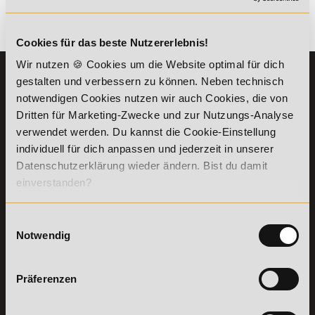
Es gibt keine Einträge mit diesem Anfangsbuchstaben.
Cookies für das beste Nutzererlebnis!
Wir nutzen 🍪 Cookies um die Website optimal für dich
KONTAKT
INFORMATIONEN
gestalten und verbessern zu können. Neben technisch
07191-22987-0
notwendigen Cookies nutzen wir auch Cookies, die von
Die Academy
Dritten für Marketing-Zwecke und zur Nutzungs-Analyse
Lehr- und
WhatsApp:
verwendet werden. Du kannst die Cookie-Einstellung
Lernmethoden
+49 (0) 7191 9513201
PreisFAIRsprechen
individuell für dich anpassen und jederzeit in unserer
Datenschutzerklärung wieder ändern. Bist du damit
Online Campus
Academy of Sports GmbH
einverstanden?
Fördermöglichkeiten
Willy-Brandt-Platz 2
71522
Backnang
Bildungsgutschein
Check
Einwilligungsauswahl
Aus dem Ausland:
+49 (0) 7191 - 229 87 – 0
Bring a Friend
Notwendig
Fax:
+49 (0) 7191 - 229 87 – 99
Partnerprogramm
Erreichbarkeit:
der Academy of
Montag bis Donnerstag: 8:00 - 19:00 Uhr
Sports
Präferenzen
Freitag: 8:00 - 17:00 Uhr
Stellenangebote
Samstag: 9:00 - 15:00 Uhr
Lexikon