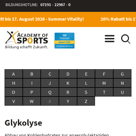
BILDUNGSHOTLINE:
07191 - 22987 - 0
t bis 17. August 2026 - Summer Vitality!
20% Rabatt bis 17
A
B
C
D
E
F
G
H
I
J
K
L
M
N
O
P
Q
R
S
T
U
V
W
X
Y
Z
Glykolyse
Abbau von Kohlenhydraten zur anaerob-laktaziden