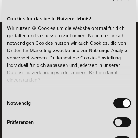
Es gibt keine Einträge mit diesem Anfangsbuchstaben.
Cookies für das beste Nutzererlebnis!
Wir nutzen 🍪 Cookies um die Website optimal für dich
KONTAKT
INFORMATIONEN
gestalten und verbessern zu können. Neben technisch
07191-22987-0
notwendigen Cookies nutzen wir auch Cookies, die von
Die Academy
Dritten für Marketing-Zwecke und zur Nutzungs-Analyse
Lehr- und
WhatsApp:
verwendet werden. Du kannst die Cookie-Einstellung
Lernmethoden
+49 (0) 7191 9513201
PreisFAIRsprechen
individuell für dich anpassen und jederzeit in unserer
Datenschutzerklärung wieder ändern. Bist du damit
Online Campus
Academy of Sports GmbH
einverstanden?
Fördermöglichkeiten
Willy-Brandt-Platz 2
71522
Backnang
Bildungsgutschein
Check
Einwilligungsauswahl
Aus dem Ausland:
+49 (0) 7191 - 229 87 – 0
Bring a Friend
Notwendig
Fax:
+49 (0) 7191 - 229 87 – 99
Partnerprogramm
Erreichbarkeit:
der Academy of
Montag bis Donnerstag: 8:00 - 19:00 Uhr
Sports
Präferenzen
Freitag: 8:00 - 17:00 Uhr
Stellenangebote
Samstag: 9:00 - 15:00 Uhr
Lexikon