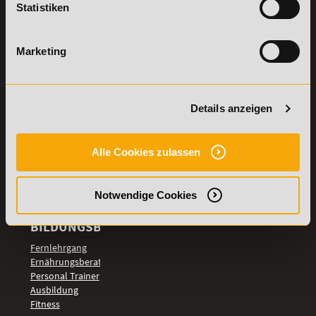
Statistiken
Details zu
Vertrag
Weiterbildungen
widerrufen
Marketing
TOP-
LEHRGÄNGE
Fitnesstrainer A-
und B-Lizenz
Details anzeigen
Fernlehrgang
Ernährungsberater
Personal Trainer
Alle Cookies zulassen
Personal Coach
werden
Notwendige Cookies
Mentaltrainer
Motivationstrainer
BILDUNGSBEREICHE
Fernlehrgang
Ernährungsberater
Personal Trainer
Ausbildung
Fitness