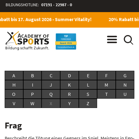
BILDUNGSHOTLINE:
07191 - 22987 - 0
att bis 17. August 2026 - Summer Vitality!
20% Rabatt bis
A
B
C
D
E
F
G
H
I
J
K
L
M
N
O
P
Q
R
S
T
U
V
W
X
Y
Z
Frag
Beschreibt die Tötung eines Gegners im Spiel. Meistens in Ego-