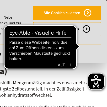
Y
SERVICE
KONTAKT
FAQ
ONLINE-CAMPUS
Alle Cookies zulassen
mmer Vitality!
20% Rabatt bis 17. August 2026 - Summer Vit
en. Neben
wecke und zur
h anpassen
Notwendige Cookies
?
g
Details anzeigen
S
T
U
V
W
X
Y
Z
a)
 ausfüllt. Mengenmäßig macht es etwas mehr als
gste Zellbestandteil. In der Zellflüssigkeit
 Kohlenhydratstoffwechsel.