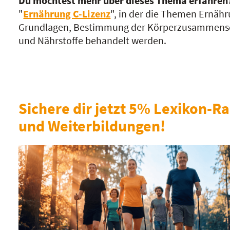
Du möchtest mehr über dieses Thema erfahren
"
Ernährung C-Lizenz
", in der die Themen Ernäh
Grundlagen, Bestimmung der Körperzusammense
und Nährstoffe behandelt werden.
Sichere dir jetzt 5% Lexikon-Ra
und Weiterbildungen!