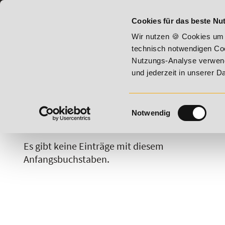
07191 - 22987 - 0
BILDUNGSHOTLINE:
Cookies für das beste Nut
ugust 2026 - Summer Vitality!
20% Rabatt bis 17. August 2
Wir nutzen 🍪 Cookies um 
technisch notwendigen Coo
Nutzungs-Analyse verwende
und jederzeit in unserer 
Einwilligungsauswahl
Notwendig
A
B
C
D
E
F
G
H
Es gibt keine Einträge mit diesem
Anfangsbuchstaben.