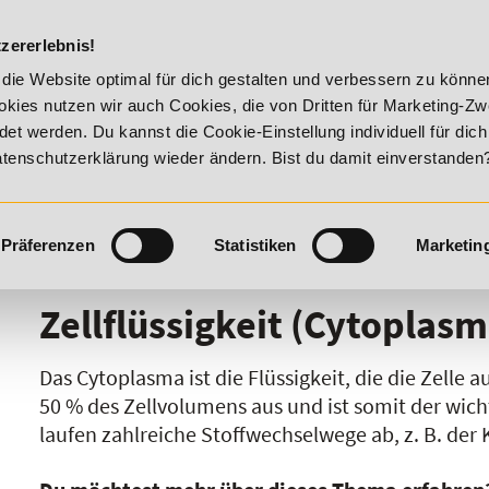
DIE ACADEM
zererlebnis!
026 - Summer Vitality!
20% Rabatt bis 17. August 2026 - Su
die Website optimal für dich gestalten und verbessern zu könn
kies nutzen wir auch Cookies, die von Dritten für Marketing-Z
t werden. Du kannst die Cookie-Einstellung individuell für dic
Datenschutzerklärung wieder ändern. Bist du damit einverstanden
Präferenzen
Statistiken
Marketin
I
J
K
L
M
N
O
P
Q
R
Zellflüssigkeit (Cytoplasm
Das Cytoplasma ist die Flüssigkeit, die die Zelle
50 % des Zellvolumens aus und ist somit der wichti
laufen zahlreiche Stoffwechselwege ab, z. B. der