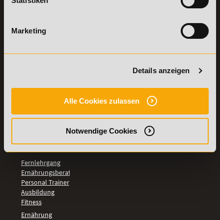
Statistiken
Vertrag
Weiterbildungen
widerrufen
TOP-
Marketing
LEHRGÄNGE
Fitnesstrainer A-
und B-Lizenz
Details anzeigen
Fernlehrgang
Ernährungsberater
Personal Trainer
Alle Cookies zulassen
Personal Coach
werden
Mentaltrainer
Notwendige Cookies
Motivationstrainer
BILDUNGSBEREICHE
Fernlehrgang
Ernährungsberater
Personal Trainer
Ausbildung
Fitness
Ernährung