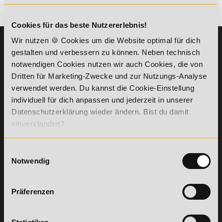
Es gibt keine Einträge mit diesem Anfangsbuchstaben.
Cookies für das beste Nutzererlebnis!
Wir nutzen 🍪 Cookies um die Website optimal für dich
KONTAKT
INFORMATIONEN
gestalten und verbessern zu können. Neben technisch
07191-22987-0
Die Academy
notwendigen Cookies nutzen wir auch Cookies, die von
Lehr- und
Dritten für Marketing-Zwecke und zur Nutzungs-Analyse
WhatsApp:
Lernmethoden
verwendet werden. Du kannst die Cookie-Einstellung
+49 (0) 7191 9513201
PreisFAIRsprechen
individuell für dich anpassen und jederzeit in unserer
Online Campus
Datenschutzerklärung wieder ändern. Bist du damit
Academy of Sports GmbH
Fördermöglichkeiten
einverstanden?
Willy-Brandt-Platz 2
71522
Backnang
Bildungsgutschein
Check
Aus dem Ausland:
+49 (0) 7191 - 229 87 – 0
Einwilligungsauswahl
Bring a Friend
Fax:
+49 (0) 7191 - 229 87 – 99
Notwendig
Partnerprogramm
Erreichbarkeit:
der Academy of
Montag bis Donnerstag: 8:00 - 19:00 Uhr
Sports
Freitag: 8:00 - 17:00 Uhr
Präferenzen
Stellenangebote
Samstag: 9:00 - 15:00 Uhr
Lexikon
Details zu