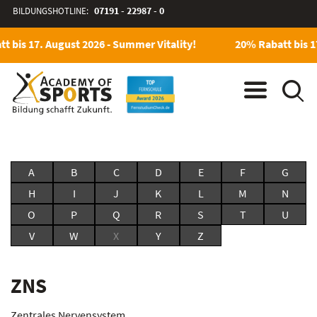
BILDUNGSHOTLINE:
07191 - 22987 - 0
t bis 17. August 2026 - Summer Vitality!
20% Rabatt bis 1
A
B
C
D
E
F
G
H
I
J
K
L
M
N
O
P
Q
R
S
T
U
V
W
X
Y
Z
ZNS
Zentrales Nervensystem