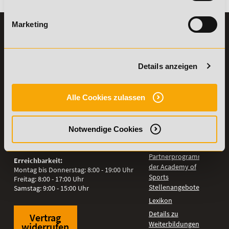
Marketing
KONTAKT
INFORMATIONEN
07191-22987-0
Die Academy
Lehr- und
WhatsApp:
Details anzeigen
Lernmethoden
+49 (0) 7191 9513201
PreisFAIRsprechen
Online Campus
Alle Cookies zulassen
Academy of Sports GmbH
Fördermöglichkeiten
Willy-Brandt-Platz 2
71522
Backnang
Bildungsgutschein
Notwendige Cookies
Check
Aus dem Ausland:
+49 (0) 7191 - 229 87 – 0
Bring a Friend
Fax:
+49 (0) 7191 - 229 87 – 99
Partnerprogramm
Erreichbarkeit:
der Academy of
Montag bis Donnerstag: 8:00 - 19:00 Uhr
Sports
Freitag: 8:00 - 17:00 Uhr
Stellenangebote
Samstag: 9:00 - 15:00 Uhr
Lexikon
Details zu
Vertrag
Weiterbildungen
widerrufen