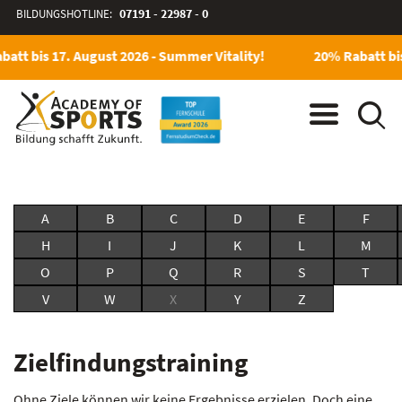
BILDUNGSHOTLINE:
07191 - 22987 - 0
att bis 17. August 2026 - Summer Vitality!
20% Rabatt bis
A
B
C
D
E
F
H
I
J
K
L
M
O
P
Q
R
S
T
V
W
X
Y
Z
Zielfindungstraining
Ohne Ziele können wir keine Ergebnisse erzielen. Doch eine