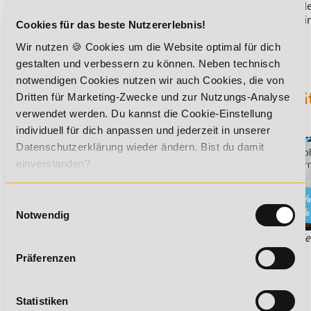
Du möchtest mehr über dieses Thema erfahren?
Dann empfehlen
eine Ausbildung zum
Stressmanagement und Burnout Coach
, 
Cookies für das beste Nutzererlebnis!
dieses Thema behandelt wird.
Wir nutzen 🍪 Cookies um die Website optimal für dich
gestalten und verbessern zu können. Neben technisch
notwendigen Cookies nutzen wir auch Cookies, die von
Sichere dir jetzt 5% Lexikon-Rabatt zusä
Dritten für Marketing-Zwecke und zur Nutzungs-Analyse
auf ALLE Aus- und Weiterbildungen!
verwendet werden. Du kannst die Cookie-Einstellung
individuell für dich anpassen und jederzeit in unserer
Datenschutzerklärung wieder ändern. Bist du damit
einverstanden?
Einwilligungsauswahl
Notwendig
*Der Rabattcode "NEUGIER5" ist mit weiteren Rabatten kombinie
informieren dich gern.
Präferenzen
Statistiken
Es gibt keine Einträge mit diesem Anfangsbuchstaben.