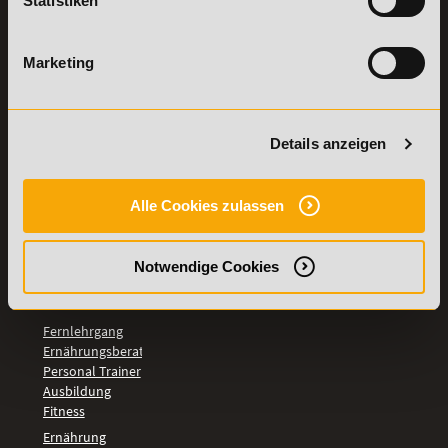
Statistiken
Vertrag
Weiterbildungen
widerrufen
TOP-
Marketing
LEHRGÄNGE
Fitnesstrainer A-
und B-Lizenz
Details anzeigen
Fernlehrgang
Ernährungsberater
Personal Trainer
Alle Cookies zulassen
Personal Coach
werden
Mentaltrainer
Notwendige Cookies
Motivationstrainer
BILDUNGSBEREICHE
Fernlehrgang
Ernährungsberater
Personal Trainer
Ausbildung
Fitness
Ernährung