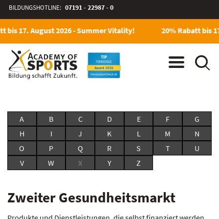
BILDUNGSHOTLINE:
07191 - 22987 - 0
 bis 17. August 2026 - Summer Vitality!
20% Rabatt bis 17
A
B
C
D
E
F
G
H
I
J
K
L
M
N
O
P
Q
R
S
T
U
V
W
X
Y
Z
Zweiter Gesundheitsmarkt
Produkte und Dienstleistungen, die selbst finanziert werden.