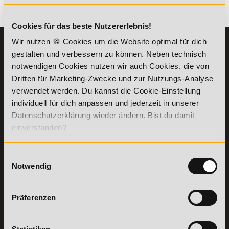
Es gibt keine Einträge mit diesem Anfangsbuchstaben.
Cookies für das beste Nutzererlebnis!
Wir nutzen 🍪 Cookies um die Website optimal für dich
KONTAKT
INFORMATIONEN
gestalten und verbessern zu können. Neben technisch
07191-22987-0
Die Academy
notwendigen Cookies nutzen wir auch Cookies, die von
Lehr- und
Dritten für Marketing-Zwecke und zur Nutzungs-Analyse
WhatsApp:
Lernmethoden
verwendet werden. Du kannst die Cookie-Einstellung
+49 (0) 7191 9513201
PreisFAIRsprechen
individuell für dich anpassen und jederzeit in unserer
Online Campus
Datenschutzerklärung wieder ändern. Bist du damit
Academy of Sports GmbH
Fördermöglichkeiten
einverstanden?
Willy-Brandt-Platz 2
71522
Backnang
Bildungsgutschein
Check
Aus dem Ausland:
+49 (0) 7191 - 229 87 – 0
Einwilligungsauswahl
Bring a Friend
Fax:
+49 (0) 7191 - 229 87 – 99
Notwendig
Partnerprogramm
Erreichbarkeit:
der Academy of
Montag bis Donnerstag: 8:00 - 19:00 Uhr
Sports
Freitag: 8:00 - 17:00 Uhr
Präferenzen
Stellenangebote
Samstag: 9:00 - 15:00 Uhr
Lexikon
Details zu