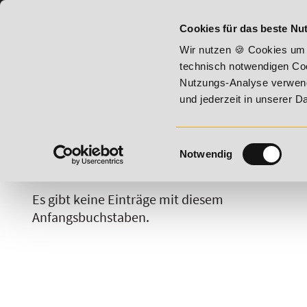
07191 - 22987 - 0
BILDUNGSHOTLINE:
Cookies für das beste Nut
 - Summer Vitality!
20% Rabatt bis 17. August 2026 - Summ
Wir nutzen 🍪 Cookies um 
technisch notwendigen Coo
Nutzungs-Analyse verwende
und jederzeit in unserer 
Einwilligungsauswahl
Notwendig
A
B
C
D
E
F
G
H
Es gibt keine Einträge mit diesem
Anfangsbuchstaben.