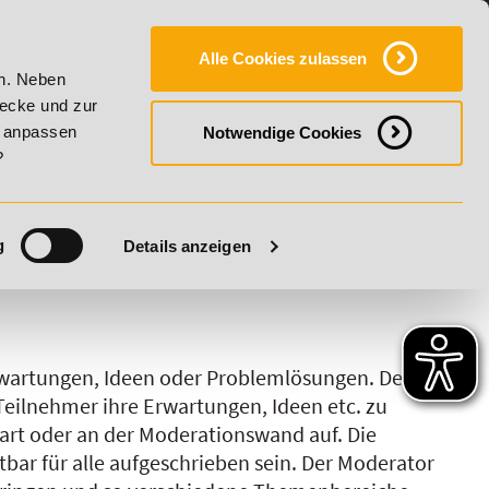
Y
SERVICE
KONTAKT
FAQ
ONLINE-CAMPUS
Alle Cookies zulassen
ity!
20% Rabatt bis 17. August 2026 - Summer Vitality!
en. Neben
wecke und zur
h anpassen
Notwendige Cookies
?
g
Details anzeigen
S
T
U
V
W
X
Y
Z
rwartungen, Ideen oder Problemlösungen. Der
 Teilnehmer ihre Erwartungen, Ideen etc. zu
hart oder an der Moderationswand auf. Die
tbar für alle aufgeschrieben sein. Der Moderator