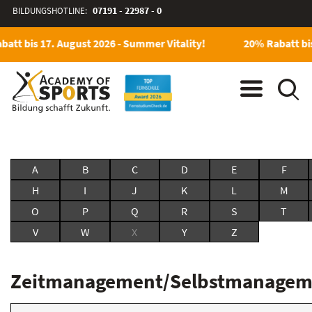
BILDUNGSHOTLINE:
07191 - 22987 - 0
att bis 17. August 2026 - Summer Vitality!
20% Rabatt bis
A
B
C
D
E
F
H
I
J
K
L
M
O
P
Q
R
S
T
V
W
X
Y
Z
Zeitmanagement/Selbstmanagem