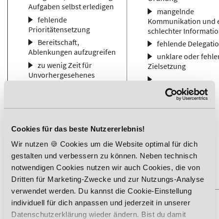
Aufgaben selbst erledigen
mangelnde
fehlende
Kommunikation und 
Prioritätensetzung
schlechter Informatio
Bereitschaft,
fehlende Delegati
Ablenkungen aufzugreifen
unklare oder fehl
zu wenig Zeit für
Zielsetzung
Unvorhergesehenes
…
einplanen
überall unbedingt
dabeisein wollen
schlechte Selbstdisziplin
Cookies für das beste Nutzererlebnis!
es allen recht machen
wollen
Wir nutzen 🍪 Cookies um die Website optimal für dich
Nie Nein sagen können
gestalten und verbessern zu können. Neben technisch
notwendigen Cookies nutzen wir auch Cookies, die von
…
Dritten für Marketing-Zwecke und zur Nutzungs-Analyse
verwendet werden. Du kannst die Cookie-Einstellung
individuell für dich anpassen und jederzeit in unserer
Zeitsünden und -diebe
Datenschutzerklärung wieder ändern. Bist du damit