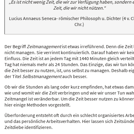
„Es ist nicht wenig Zeit, die wir zur Verfügung haben, sondern es
Zeit, die wir nicht nützen.“
Lucius Annaeus Seneca- römischer Philosoph u. Dichter (4 v. Ch
Chr.)
Der Begriff
Zeitmanagement
ist etwas irreführend. Denn die Zeit 
nicht managen. Sie verrinnt kontinuierlich. Darauf haben wir ke
Einfluss. Die Zeit ist an jedem Tag mit 1440 Minuten gleich verteil
Tag hat niemals mehr als 24 Stunden. Das Einzige, das wir tun k
die Zeit besser zu nutzen, ist, uns selbst zu managen. Deshalb ei
der Titel
Selbstmanagement
auch besser.
Ob wir die Stunden als lang oder kurz empfinden, hat etwas dami
wie und womit wir die Zeit verbringen und wie wir unser Tun w
Zeitmangel ist veränderbar. Um die Zeit besser nutzen zu könne
hier einige Methoden vorgestellt.
Überforderung entsteht oft durch ein schlecht organisiertes Arb
und das persönliche Arbeitsverhalten. Hier lassen sich Zeitsünd
Zeitdiebe identifizieren.