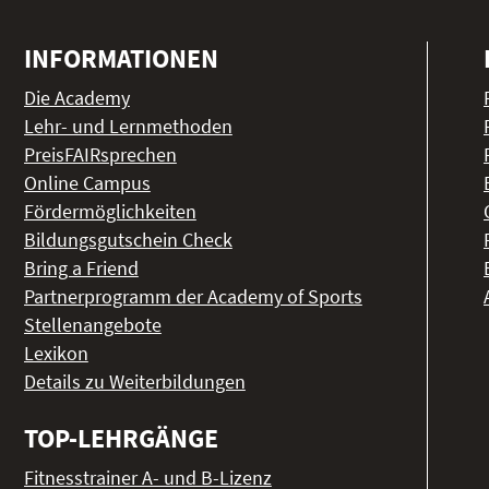
INFORMATIONEN
Die Academy
Lehr- und Lernmethoden
PreisFAIRsprechen
Online Campus
Fördermöglichkeiten
Bildungsgutschein Check
Bring a Friend
Partnerprogramm der Academy of Sports
Stellenangebote
Lexikon
Details zu Weiterbildungen
TOP-LEHRGÄNGE
Fitnesstrainer A- und B-Lizenz