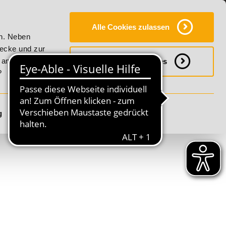
Y
SERVICE
KONTAKT
FAQ
ONLINE-CAMPUS
Alle Cookies zulassen
lity!
20% Rabatt bis 17. August 2026 - Summer Vitality!
en. Neben
wecke und zur
h anpassen
Notwendige Cookies
?
g
Details anzeigen
S
T
U
V
W
X
Y
Z