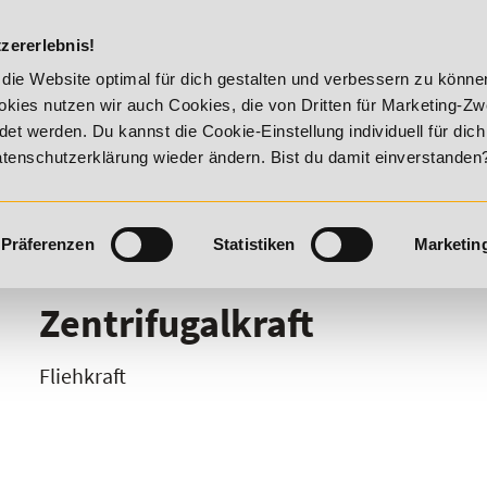
DIE ACADEM
zererlebnis!
mer Vitality!
20% Rabatt bis 17. August 2026 - Summer Vita
die Website optimal für dich gestalten und verbessern zu könn
kies nutzen wir auch Cookies, die von Dritten für Marketing-Z
t werden. Du kannst die Cookie-Einstellung individuell für dic
Datenschutzerklärung wieder ändern. Bist du damit einverstanden
Präferenzen
Statistiken
Marketin
I
J
K
L
M
N
O
P
Q
R
Zentrifugalkraft
Fliehkraft