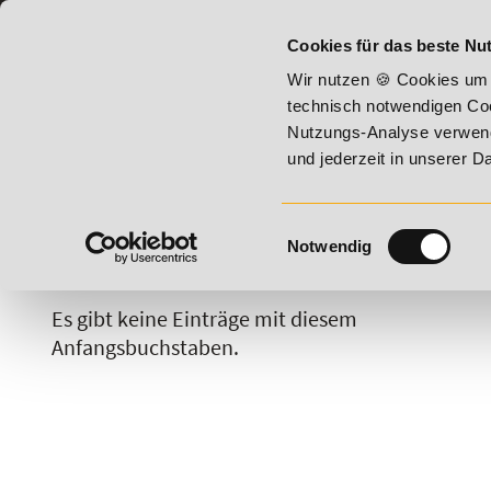
07191 - 22987 - 0
BILDUNGSHOTLINE:
Cookies für das beste Nut
6 - Summer Vitality!
20% Rabatt bis 17. August 2026 - Sum
Wir nutzen 🍪 Cookies um 
technisch notwendigen Coo
Nutzungs-Analyse verwende
und jederzeit in unserer 
Einwilligungsauswahl
Notwendig
A
B
C
D
E
F
G
H
Es gibt keine Einträge mit diesem
Anfangsbuchstaben.