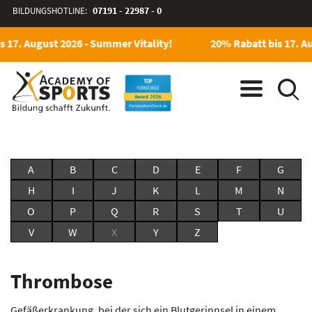
BILDUNGSHOTLINE:
07191 - 22987 - 0
 17. August 2026 - Summer Vitality!
20% Rabatt bis 17. Au
A
B
C
D
E
F
G
H
I
J
K
L
M
N
O
P
Q
R
S
T
U
V
W
X
Y
Z
Thrombose
Gefäßerkrankung, bei der sich ein Blutgerinnsel in einem