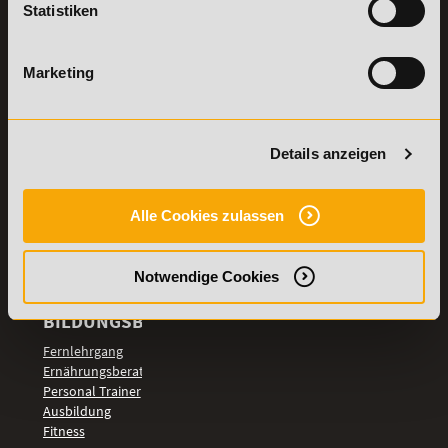
Statistiken
Details zu
Vertrag
Weiterbildungen
widerrufen
Marketing
TOP-
LEHRGÄNGE
Fitnesstrainer A-
und B-Lizenz
Details anzeigen
Fernlehrgang
Ernährungsberater
Personal Trainer
Alle Cookies zulassen
Personal Coach
werden
Notwendige Cookies
Mentaltrainer
Motivationstrainer
BILDUNGSBEREICHE
Fernlehrgang
Ernährungsberater
Personal Trainer
Ausbildung
Fitness