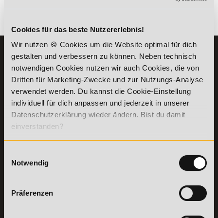
Es gibt keine Einträge mit diesem Anfangsbuchstaben.
Cookies für das beste Nutzererlebnis!
Wir nutzen 🍪 Cookies um die Website optimal für dich
KONTAKT
INFORMATIONEN
gestalten und verbessern zu können. Neben technisch
07191-22987-0
notwendigen Cookies nutzen wir auch Cookies, die von
Die Academy
Dritten für Marketing-Zwecke und zur Nutzungs-Analyse
Lehr- und
WhatsApp:
verwendet werden. Du kannst die Cookie-Einstellung
Lernmethoden
+49 (0) 7191 9513201
PreisFAIRsprechen
individuell für dich anpassen und jederzeit in unserer
Datenschutzerklärung wieder ändern. Bist du damit
Online Campus
Academy of Sports GmbH
einverstanden?
Fördermöglichkeiten
Willy-Brandt-Platz 2
71522
Backnang
Bildungsgutschein
Check
Einwilligungsauswahl
Aus dem Ausland:
+49 (0) 7191 - 229 87 – 0
Bring a Friend
Notwendig
Fax:
+49 (0) 7191 - 229 87 – 99
Partnerprogramm
Erreichbarkeit:
der Academy of
Montag bis Donnerstag: 8:00 - 19:00 Uhr
Sports
Präferenzen
Freitag: 8:00 - 17:00 Uhr
Stellenangebote
Samstag: 9:00 - 15:00 Uhr
Lexikon