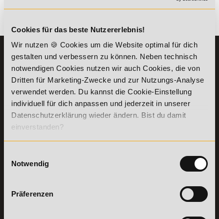
Es gibt keine Einträge mit diesem Anfangsbuchstaben.
Cookies für das beste Nutzererlebnis!
Wir nutzen 🍪 Cookies um die Website optimal für dich
KONTAKT
INFORMATIONEN
gestalten und verbessern zu können. Neben technisch
07191-22987-0
notwendigen Cookies nutzen wir auch Cookies, die von
Die Academy
Dritten für Marketing-Zwecke und zur Nutzungs-Analyse
Lehr- und
WhatsApp:
verwendet werden. Du kannst die Cookie-Einstellung
Lernmethoden
+49 (0) 7191 9513201
PreisFAIRsprechen
individuell für dich anpassen und jederzeit in unserer
Datenschutzerklärung wieder ändern. Bist du damit
Online Campus
Academy of Sports GmbH
einverstanden?
Fördermöglichkeiten
Willy-Brandt-Platz 2
71522
Backnang
Bildungsgutschein
Check
Einwilligungsauswahl
Aus dem Ausland:
+49 (0) 7191 - 229 87 – 0
Bring a Friend
Notwendig
Fax:
+49 (0) 7191 - 229 87 – 99
Partnerprogramm
Erreichbarkeit:
der Academy of
Montag bis Donnerstag: 8:00 - 19:00 Uhr
Sports
Präferenzen
Freitag: 8:00 - 17:00 Uhr
Stellenangebote
Samstag: 9:00 - 15:00 Uhr
Lexikon