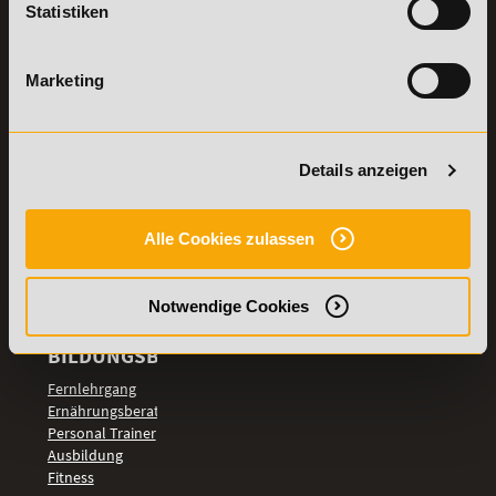
Statistiken
Details zu
Vertrag
Weiterbildungen
widerrufen
Marketing
TOP-
LEHRGÄNGE
Fitnesstrainer A-
und B-Lizenz
Details anzeigen
Fernlehrgang
Ernährungsberater
Personal Trainer
Alle Cookies zulassen
Personal Coach
werden
Notwendige Cookies
Mentaltrainer
Motivationstrainer
BILDUNGSBEREICHE
Fernlehrgang
Ernährungsberater
Personal Trainer
Ausbildung
Fitness