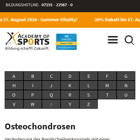
BILDUNGSHOTLINE:
07191 - 22987 - 0
 17. August 2026 - Summer Vitality!
20% Rabatt bis 17. Au
A
B
C
D
E
F
G
H
I
J
K
L
M
N
O
P
Q
R
S
T
U
V
W
X
Y
Z
Osteochondrosen
Veränderung des Bandscheibenknorpels mit einer