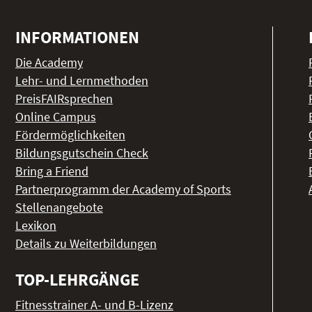
INFORMATIONEN
Die Academy
Lehr- und Lernmethoden
PreisFAIRsprechen
Online Campus
Fördermöglichkeiten
Bildungsgutschein Check
Bring a Friend
Partnerprogramm der Academy of Sports
Stellenangebote
Lexikon
Details zu Weiterbildungen
TOP-LEHRGÄNGE
Fitnesstrainer A- und B-Lizenz