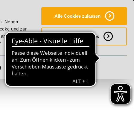
Y
SERVICE
KONTAKT
FAQ
ONLINE-CAMPUS
Alle Cookies zulassen
r Vitality!
20% Rabatt bis 17. August 2026 - Summer Vital
en. Neben
wecke und zur
h anpassen
Notwendige Cookies
?
g
Details anzeigen
S
T
U
V
W
X
Y
Z