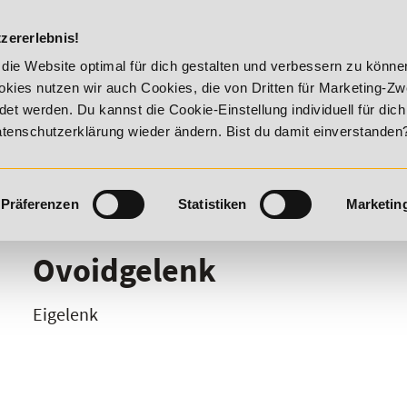
DIE ACADEM
zererlebnis!
 - Summer Vitality!
20% Rabatt bis 17. August 2026 - Summe
die Website optimal für dich gestalten und verbessern zu könn
kies nutzen wir auch Cookies, die von Dritten für Marketing-Z
t werden. Du kannst die Cookie-Einstellung individuell für dic
Datenschutzerklärung wieder ändern. Bist du damit einverstanden
Präferenzen
Statistiken
Marketin
I
J
K
L
M
N
O
P
Q
R
Ovoidgelenk
Eigelenk