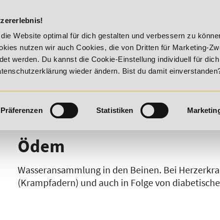
DIE ACADEM
zererlebnis!
itality!
20% Rabatt bis 17. August 2026 - Summer Vitality!
die Website optimal für dich gestalten und verbessern zu könn
kies nutzen wir auch Cookies, die von Dritten für Marketing-Z
t werden. Du kannst die Cookie-Einstellung individuell für dic
Datenschutzerklärung wieder ändern. Bist du damit einverstanden
Präferenzen
Statistiken
Marketin
I
J
K
L
M
N
O
P
Q
R
Ödem
Wasseransammlung in den Beinen. Bei Herzerkr
(Krampfadern) und auch in Folge von diabetisch