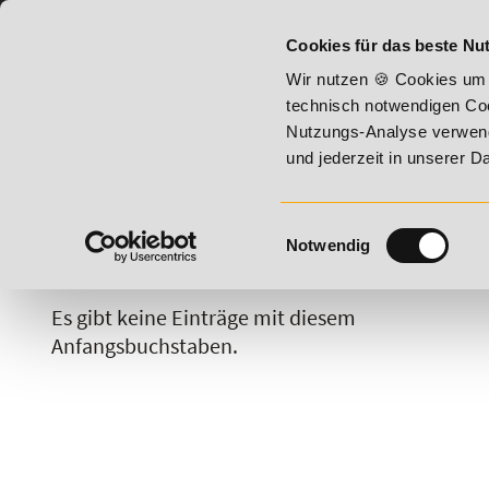
07191 - 22987 - 0
BILDUNGSHOTLINE:
Cookies für das beste Nut
ummer Vitality!
20% Rabatt bis 17. August 2026 - Summer V
Wir nutzen 🍪 Cookies um 
technisch notwendigen Coo
Nutzungs-Analyse verwende
und jederzeit in unserer 
Einwilligungsauswahl
Notwendig
A
B
C
D
E
F
G
H
Es gibt keine Einträge mit diesem
Anfangsbuchstaben.