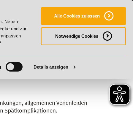
Y
SERVICE
KONTAKT
FAQ
ONLINE-CAMPUS
Alle Cookies zulassen
20% Rabatt bis 17. August 2026 - Summer Vitality!
2
en. Neben
wecke und zur
h anpassen
Notwendige Cookies
?
g
Details anzeigen
S
T
U
V
W
X
Y
Z
ankungen, allgemeinen Venenleiden
en Spätkomplikationen.