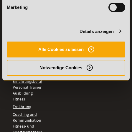
LEHRGÄNGE
Marketing
Fitnesstrainer A-
und B-Lizenz
Fernlehrgang
Ernährungsberater
Details anzeigen
Personal Trainer
Personal Coach
werden
Alle Cookies zulassen
Mentaltrainer
Motivationstrainer
BILDUNGSBEREICHE
Notwendige Cookies
Fernlehrgang
Ernährungsberater
Personal Trainer
Ausbildung
Fitness
Ernährung
Coaching und
Kommunikation
Fitness- und