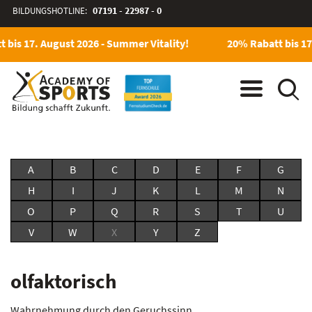
BILDUNGSHOTLINE:
07191 - 22987 - 0
 bis 17. August 2026 - Summer Vitality!
20% Rabatt bis 17
A
B
C
D
E
F
G
H
I
J
K
L
M
N
O
P
Q
R
S
T
U
V
W
X
Y
Z
olfaktorisch
Wahrnehmung durch den Geruchssinn