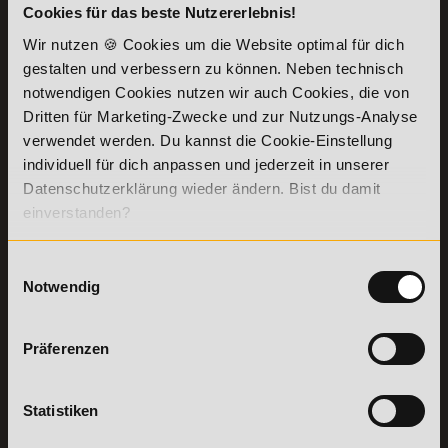
Cookies für das beste Nutzererlebnis!
KONTAKT
INFORMATIONEN
07191-22987-0
Wir nutzen 🍪 Cookies um die Website optimal für dich
Die Academy
gestalten und verbessern zu können. Neben technisch
Lehr- und
WhatsApp:
notwendigen Cookies nutzen wir auch Cookies, die von
Lernmethoden
+49 (0) 7191 9513201
PreisFAIRsprechen
Dritten für Marketing-Zwecke und zur Nutzungs-Analyse
verwendet werden. Du kannst die Cookie-Einstellung
Online Campus
Academy of Sports GmbH
individuell für dich anpassen und jederzeit in unserer
Fördermöglichkeiten
Willy-Brandt-Platz 2
Datenschutzerklärung wieder ändern. Bist du damit
71522
Backnang
Bildungsgutschein
einverstanden?
Check
Aus dem Ausland:
+49 (0) 7191 - 229 87 – 0
Bring a Friend
Fax:
+49 (0) 7191 - 229 87 – 99
Partnerprogramm
Einwilligungsauswahl
Erreichbarkeit:
der Academy of
Montag bis Donnerstag: 8:00 - 19:00 Uhr
Notwendig
Sports
Freitag: 8:00 - 17:00 Uhr
Stellenangebote
Samstag: 9:00 - 15:00 Uhr
Lexikon
Präferenzen
Details zu
Vertrag
Weiterbildungen
widerrufen
Statistiken
TOP-