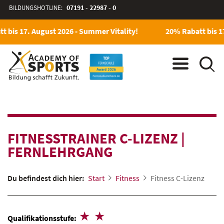
BILDUNGSHOTLINE:
07191 - 22987 - 0
bis 17. August 2026 - Summer Vitality!
20% Rabatt bis 17.
FITNESSTRAINER C-LIZENZ
|
FERNLEHRGANG
Du befindest dich hier:
Start
Fitness
Fitness C-Lizenz
Qualifikationsstufe: