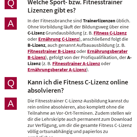
Welche Sport- bzw. Fitnesstrainer
Q
Lizenzen gibt es?
In der Fitnessbranche sind
Trainerlizenzen
üblich.
A
Ohne Vorbildung läuft der Bildungsweg über eine
C-Lizenz
Grundausbildung (z. B.
Fitness C-Lizenz
oder
Ernährung C-Lizenz
), anschließend folgt die
B-Lizenz
, auch genannt Aufbauausbildung (z. B.
Fitnesstrainer B-Lizenz
oder
Ernährungsberater
B-Lizenz
), gefolgt von der Profiqualifikation, der
A-
Lizenz
(z. B.
Fitnesstrainer A-Lizenz
oder
Ernährungsberater A-Lizenz
).
Kann ich die Fitness C-Lizenz online
Q
absolvieren?
Die Fitnesstrainer C-Lizenz-Ausbildung kannst du
A
rein online absolvieren, also komplett ohne die
Teilnahme an Vor-Ort-Terminen. Zudem stellen wir
dir die Lehrskripte auch permanent zum Download
zur Verfügung, um dir die gesamte Fitness C-Lizenz
völlig ortsunabhängig und papierlos zu