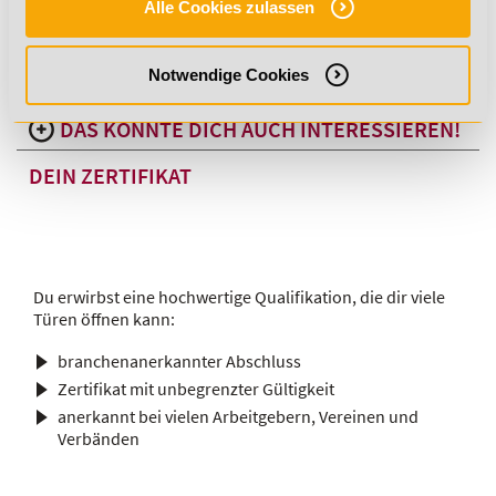
INHALTE IM DETAIL
Alle Cookies zulassen
FITNESSTRAINER MIT EINER C-LIZENZ -
Notwendige Cookies
DEINE VORTEILE IM ÜBERBLICK
DAS KÖNNTE DICH AUCH INTERESSIEREN!
DEIN ZERTIFIKAT
Du erwirbst eine hochwertige Qualifikation, die dir viele
Türen öffnen kann:
branchenanerkannter Abschluss
Zertifikat mit unbegrenzter Gültigkeit
anerkannt bei vielen Arbeitgebern, Vereinen und
Verbänden