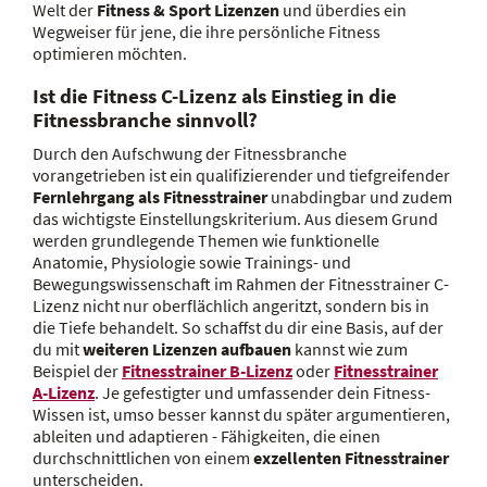
Welt der
Fitness & Sport Lizenzen
und überdies ein
Wegweiser für jene, die ihre persönliche Fitness
optimieren möchten.
Ist die Fitness C-Lizenz als Einstieg in die
Fitnessbranche sinnvoll?
Durch den Aufschwung der Fitnessbranche
vorangetrieben ist ein qualifizierender und tiefgreifender
Fernlehrgang als Fitnesstrainer
unabdingbar und zudem
das wichtigste Einstellungskriterium. Aus diesem Grund
werden grundlegende Themen wie funktionelle
Anatomie, Physiologie sowie Trainings- und
Bewegungswissenschaft im Rahmen der Fitnesstrainer C-
Lizenz nicht nur oberflächlich angeritzt, sondern bis in
die Tiefe behandelt. So schaffst du dir eine Basis, auf der
du mit
weiteren Lizenzen aufbauen
kannst wie zum
Beispiel der
Fitnesstrainer B-Lizenz
oder
Fitnesstrainer
A-Lizenz
. Je gefestigter und umfassender dein Fitness-
Wissen ist, umso besser kannst du später argumentieren,
ableiten und adaptieren - Fähigkeiten, die einen
durchschnittlichen von einem
exzellenten Fitnesstrainer
unterscheiden.