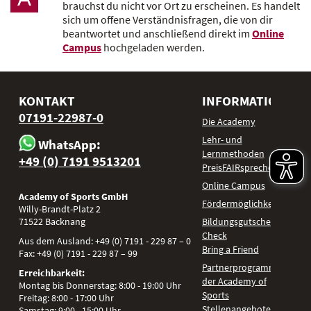
brauchst du nicht vor Ort zu erscheinen. Es handelt
sich um offene Verständnisfragen, die von dir
beantwortet und anschließend direkt im
Online
Campus
hochgeladen werden.
KONTAKT
INFORMATIONEN
07191-22987-0
Die Academy
Lehr- und
WhatsApp:
Lernmethoden
+49 (0) 7191 9513201
PreisFAIRsprechen
Online Campus
Academy of Sports GmbH
Fördermöglichkeiten
Willy-Brandt-Platz 2
71522
Backnang
Bildungsgutschein
Check
Aus dem Ausland:
+49 (0) 7191 - 229 87 – 0
Bring a Friend
Fax:
+49 (0) 7191 - 229 87 – 99
Partnerprogramm
Erreichbarkeit:
der Academy of
Montag bis Donnerstag: 8:00 - 19:00 Uhr
Sports
Freitag: 8:00 - 17:00 Uhr
Stellenangebote
Samstag: 9:00 - 15:00 Uhr